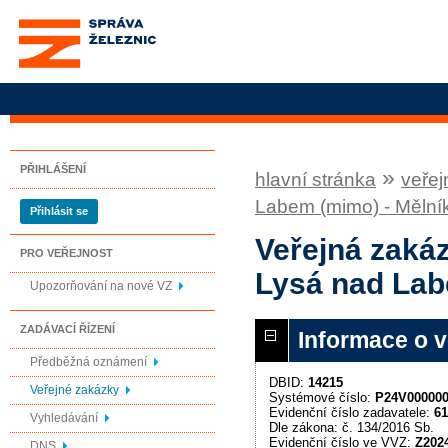
Správa železnic, státní
organizace
PŘIHLÁŠENÍ
»
hlavní stránka
veřej
Labem (mimo) - Mělní
Přihlásit se
Veřejná zaká
PRO VEŘEJNOST
Lysá nad Lab
Upozorňování na nové VZ
ZADÁVACÍ ŘÍZENÍ
Informace o 
Předběžná oznámení
DBID:
14215
Veřejné zakázky
Systémové číslo:
P24V00000
Evidenční číslo zadavatele:
61
Vyhledávání
Dle zákona: č. 134/2016 Sb.
Evidenční číslo ve VVZ:
Z202
DNS