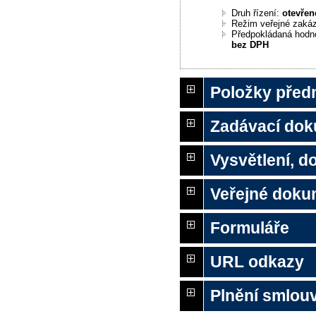
Druh řízení:
otevřen
Režim veřejné zaká
Předpokládaná hodn
bez DPH
Položky před
Zadávací do
Vysvětlení, 
Veřejné doku
Formuláře
URL odkazy
Plnění smlouv