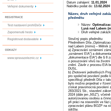
Datum zahájení:
11.01.2024
Nabídku podat do:
13.02.2024 
Veřejné dokumenty
Název, druh veřejné zaká
předmětu
REGISTRACE
Název:
Optimalizac
Test nastavení prohlížeče
Lysá nad Labem (m
Druh veřejné zakáz
Zapomenuté heslo
Stručný popis předmětu:
Registrovat dodavatele
Předmětem Díla „Optimalizac
nad Labem (mimo) – Mělník (m
a) Zpracování oznámení záměr
ODKAZY
„oznámení EIA“) a dokumenta
„dokumentace EIA“) dle § 8 z
www.spravazeleznic.cz
o posuzování vlivů na životní
znění. Závěr z procesu EIA 
DUSL.
b) Zhotovení jednotlivých Pr
pro společné povolení podle l
specifikují předmět Díla v ta
bylo možno projednat v řízen
získat pravomocná povolení 
283/2021 Sb., stavební zákon
2024 (dále jen „NSZ“), včetně 
autorizovanou osobou a činn
při práci na staveništi ve fázi
zpracování plánu BOZP na st
údržby.