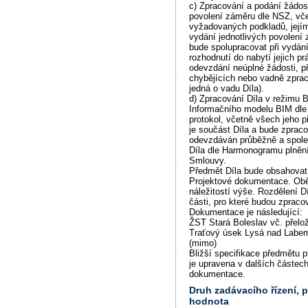
c) Zpracování a podání žádost
povolení záměru dle NSZ, vč
vyžadovaných podkladů, jej
vydání jednotlivých povolení 
bude spolupracovat při vydán
rozhodnutí do nabytí jejich pr
odevzdání neúplné žádosti, p
chybějících nebo vadně zpra
jedná o vadu Díla).
d) Zpracování Díla v režimu 
Informačního modelu BIM dle
protokol, včetně všech jeho p
je součást Díla a bude zprac
odevzdáván průběžně a společ
Díla dle Harmonogramu plnění 
Smlouvy.
Předmět Díla bude obsahova
Projektové dokumentace. Obě
náležitostí výše. Rozdělení 
části, pro které budou zpraco
Dokumentace je následující:
ŽST Stará Boleslav vč. přelo
Traťový úsek Lysá nad Labem
(mimo)
Bližší specifikace předmětu 
je upravena v dalších částec
dokumentace.
Druh zadávacího řízení,
hodnota