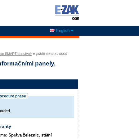
English
»
alace SMART zastávek
public contract detail
nformačními panely,
rocedure phase
arded.
hority
name:
Správa železnic, státní