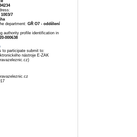
ce
94234
dress:
 1003/7
aha
the department:
GŘ O7 - oddělení
d
g authority profile identification in
20-000638
s
 to participate submit to:
ektronického nástroje E-ZAK
pravazeleznic.cz)
ravazeleznic.cz
017