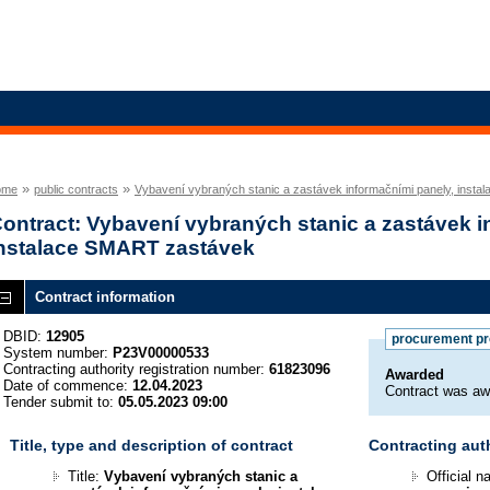
»
»
ome
public contracts
Vybavení vybraných stanic a zastávek informačními panely, inst
ontract: Vybavení vybraných stanic a zastávek i
nstalace SMART zastávek
Contract information
DBID:
12905
procurement p
System number:
P23V00000533
Contracting authority registration number:
61823096
Awarded
Date of commence:
12.04.2023
Contract was aw
Tender submit to:
05.05.2023 09:00
Title, type and description of contract
Contracting aut
Title:
Vybavení vybraných stanic a
Official 