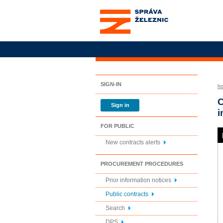
Správa železnic, státní
organizace
SIGN-IN
h
C
Sign in
i
FOR PUBLIC
New contracts alerts
PROCUREMENT PROCEDURES
Prior information notices
Public contracts
Search
DPS