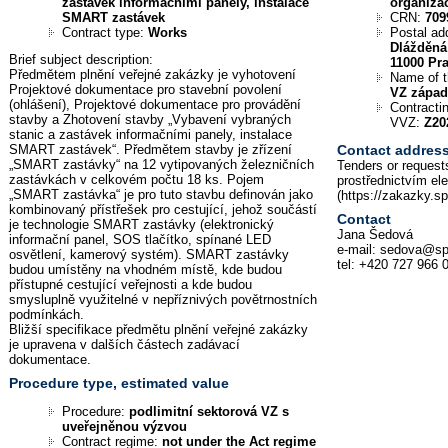
zastávek informačními panely, instalace
organiza
SMART zastávek
CRN:
709
Contract type:
Works
Postal ad
Dlážděná
Brief subject description:
11000 Pr
Předmětem plnění veřejné zakázky je vyhotovení
Name of 
Projektové dokumentace pro stavební povolení
VZ zápa
(ohlášení), Projektové dokumentace pro provádění
Contractin
stavby a Zhotovení stavby „Vybavení vybraných
VVZ:
Z20
stanic a zastávek informačními panely, instalace
SMART zastávek“. Předmětem stavby je zřízení
Contact addres
„SMART zastávky“ na 12 vytipovaných železničních
Tenders or requests
zastávkách v celkovém počtu 18 ks. Pojem
prostřednictvím el
„SMART zastávka“ je pro tuto stavbu definován jako
(https://zakazky.s
kombinovaný přístřešek pro cestující, jehož součástí
Contact
je technologie SMART zastávky (elektronický
Jana Šedová
informační panel, SOS tlačítko, spínané LED
e-mail: sedova@sp
osvětlení, kamerový systém). SMART zastávky
tel: +420 727 966 
budou umístěny na vhodném místě, kde budou
přístupné cestující veřejnosti a kde budou
smysluplně využitelné v nepříznivých povětrnostních
podmínkách.
Bližší specifikace předmětu plnění veřejné zakázky
je upravena v dalších částech zadávací
dokumentace.
Procedure type, estimated value
Procedure:
podlimitní sektorová VZ s
uveřejněnou výzvou
Contract regime:
not under the Act regime