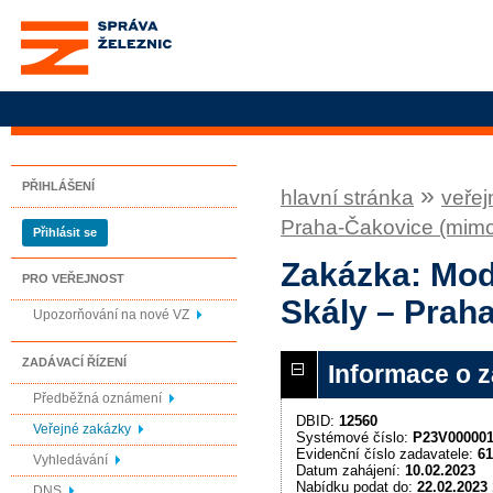
Správa železnic, státní
organizace
PŘIHLÁŠENÍ
»
hlavní stránka
veřej
Praha-Čakovice (mim
Přihlásit se
Zakázka: Mod
PRO VEŘEJNOST
Skály – Prah
Upozorňování na nové VZ
ZADÁVACÍ ŘÍZENÍ
Informace o 
Předběžná oznámení
DBID:
12560
Veřejné zakázky
Systémové číslo:
P23V00000
Evidenční číslo zadavatele:
61
Vyhledávání
Datum zahájení:
10.02.2023
Nabídku podat do:
22.02.2023 
DNS