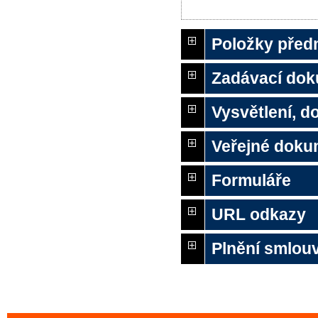
Položky před
Zadávací do
Vysvětlení, 
Veřejné doku
Formuláře
URL odkazy
Plnění smlou