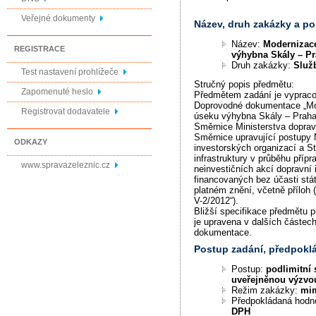
Veřejné dokumenty
Název, druh zakázky a p
Název:
Modernizace
REGISTRACE
výhybna Skály – P
Druh zakázky:
Služ
Test nastavení prohlížeče
Stručný popis předmětu:
Zapomenuté heslo
Předmětem zadání je vypraco
Doprovodné dokumentace „Mod
Registrovat dodavatele
úseku výhybna Skály – Praha
Směrnice Ministerstva doprav
Směrnice upravující postupy 
ODKAZY
investorských organizací a S
infrastruktury v průběhu přípr
www.spravazeleznic.cz
neinvestičních akcí dopravní i
financovaných bez účasti stát
platném znění, včetně příloh
V-2/2012“).
Bližší specifikace předmětu 
je upravena v dalších částec
dokumentace.
Postup zadání, předpok
Postup:
podlimitní 
uveřejněnou výzvo
Režim zakázky:
mi
Předpokládaná hodn
DPH