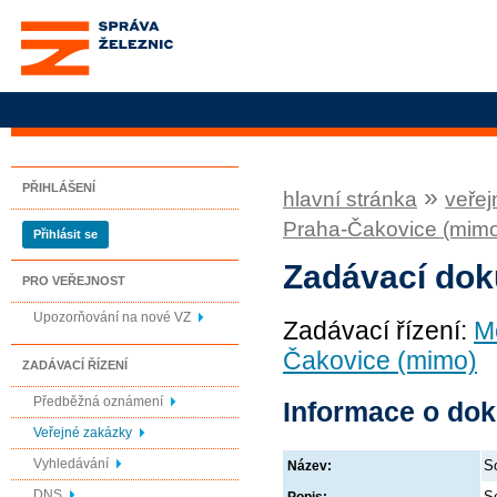
Správa železnic, státní
organizace
PŘIHLÁŠENÍ
»
hlavní stránka
veřej
Praha-Čakovice (mim
Přihlásit se
Zadávací do
PRO VEŘEJNOST
Upozorňování na nové VZ
Zadávací řízení:
M
Čakovice (mimo)
ZADÁVACÍ ŘÍZENÍ
Předběžná oznámení
Informace o do
Veřejné zakázky
Vyhledávání
S
Název:
DNS
S