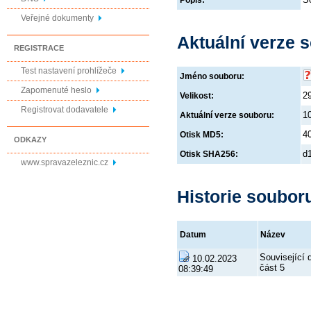
Popis:
Veřejné dokumenty
Aktuální verze 
REGISTRACE
Test nastavení prohlížeče
Jméno souboru:
Zapomenuté heslo
2
Velikost:
Registrovat dodavatele
1
Aktuální verze souboru:
4
Otisk MD5:
ODKAZY
d
Otisk SHA256:
www.spravazeleznic.cz
Historie soubor
Datum
Název
Související
10.02.2023
část 5
08:39:49