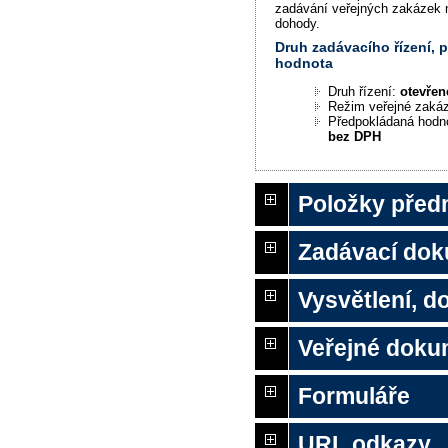
zadávání veřejných zakázek 
dohody.
Druh zadávacího řízení,
hodnota
Druh řízení:
otevřen
Režim veřejné zaká
Předpokládaná hodn
bez DPH
Položky před
Zadávací do
Vysvětlení, 
Veřejné doku
Formuláře
URL odkazy