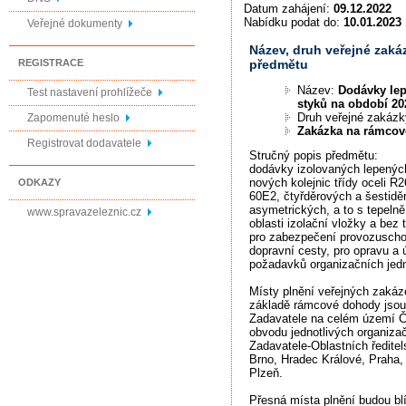
Datum zahájení:
09.12.2022
Nabídku podat do:
10.01.2023 
Veřejné dokumenty
Název, druh veřejné zaká
předmětu
REGISTRACE
Název:
Dodávky le
Test nastavení prohlížeče
styků na období 20
Druh veřejné zakáz
Zapomenuté heslo
Zakázka na rámco
Registrovat dodavatele
Stručný popis předmětu:
dodávky izolovaných lepených
nových kolejnic třídy oceli R
ODKAZY
60E2, čtyřděrových a šestidě
asymetrických, a to s tepeln
www.spravazeleznic.cz
oblasti izolační vložky a bez
pro zabezpečení provozuscho
dopravní cesty, pro opravu a ú
požadavků organizačních jed
Místy plnění veřejných zaká
základě rámcové dohody jsou 
Zadavatele na celém území Č
obvodu jednotlivých organiza
Zadavatele-Oblastních ředite
Brno, Hradec Králové, Praha,
Plzeň.
Přesná místa plnění budou blí