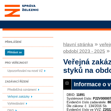
Správa železnic, státní
organizace
PŘIHLÁŠENÍ
»
hlavní stránka
veřej
období 2023 - 2025
Přihlásit se
Veřejná zaká
PRO VEŘEJNOST
styků na obdo
Upozorňování na nové VZ
ZADÁVACÍ ŘÍZENÍ
Informace o 
Předběžná oznámení
DBID:
11891
Veřejné zakázky
Systémové číslo:
P22V00000
Evidenční číslo zadavatele:
80
Vyhledávání
Dle zákona: č. 134/2016 Sb.
Evidenční číslo ve VVZ:
Z202
DNS