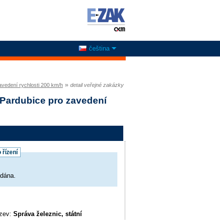
čeština
»
avedení rychlosti 200 km/h
detail veřejné zakázky
 Pardubice pro zavedení
 řízení
adána.
ázev:
Správa železnic, státní