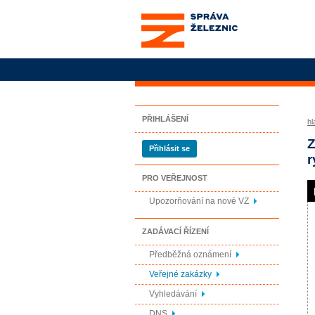
Správa železnic, státní
organizace
PŘIHLÁŠENÍ
hl
Z
Přihlásit se
r
PRO VEŘEJNOST
Upozorňování na nové VZ
ZADÁVACÍ ŘÍZENÍ
Předběžná oznámení
Veřejné zakázky
Vyhledávání
DNS