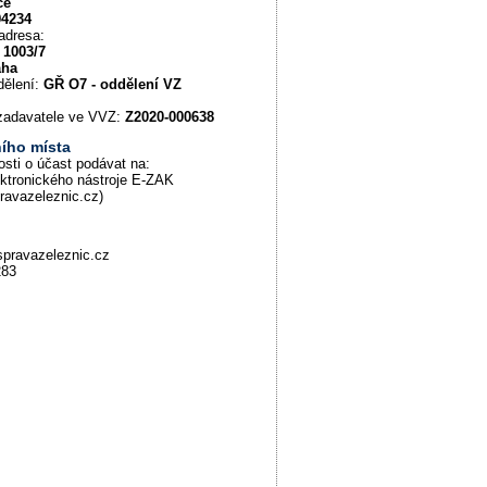
ce
94234
adresa:
 1003/7
aha
dělení:
GŘ O7 - oddělení VZ
u zadavatele ve VVZ:
Z2020-000638
ího místa
osti o účast podávat na:
ektronického nástroje E-ZAK
pravazeleznic.cz)
pravazeleznic.cz
283