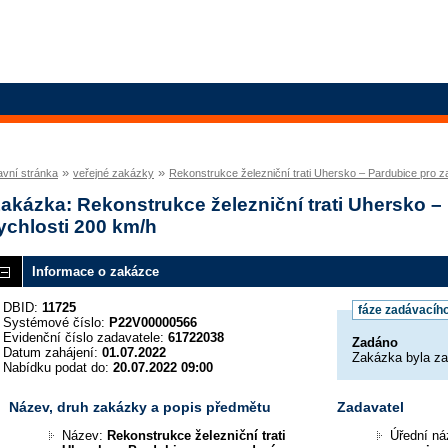
»
»
avní stránka
veřejné zakázky
Rekonstrukce železniční trati Uhersko – Pardubice pro z
akázka: Rekonstrukce železniční trati Uhersko –
ychlosti 200 km/h
Informace o zakázce
DBID:
11725
fáze zadávacího
Systémové číslo:
P22V00000566
Evidenční číslo zadavatele:
61722038
Zadáno
Datum zahájení:
01.07.2022
Zakázka byla z
Nabídku podat do:
20.07.2022 09:00
Název, druh zakázky a popis předmětu
Zadavatel
Název:
Rekonstrukce železniční trati
Úřední n