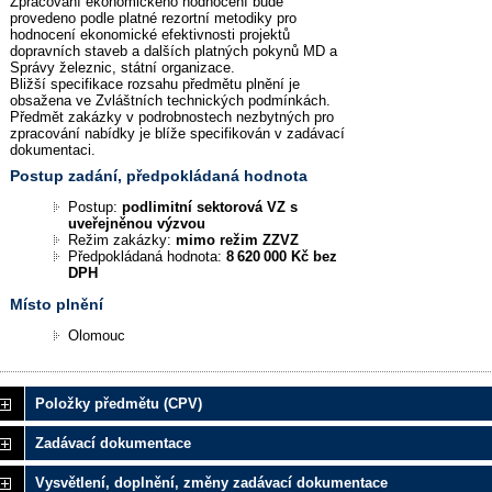
Zpracování ekonomického hodnocení bude
provedeno podle platné rezortní metodiky pro
hodnocení ekonomické efektivnosti projektů
dopravních staveb a dalších platných pokynů MD a
Správy železnic, státní organizace.
Bližší specifikace rozsahu předmětu plnění je
obsažena ve Zvláštních technických podmínkách.
Předmět zakázky v podrobnostech nezbytných pro
zpracování nabídky je blíže specifikován v zadávací
dokumentaci.
Postup zadání, předpokládaná hodnota
Postup:
podlimitní sektorová VZ s
uveřejněnou výzvou
Režim zakázky:
mimo režim ZZVZ
Předpokládaná hodnota:
8 620 000 Kč bez
DPH
Místo plnění
Olomouc
Položky předmětu (CPV)
Zadávací dokumentace
Vysvětlení, doplnění, změny zadávací dokumentace