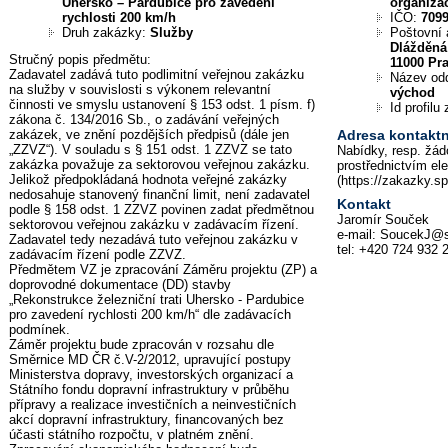
Uhersko – Pardubice pro zavedení
organiza
rychlosti 200 km/h
IČO:
709
Druh zakázky:
Služby
Poštovní 
Dlážděná
Stručný popis předmětu:
11000 Pr
Zadavatel zadává tuto podlimitní veřejnou zakázku
Název od
na služby v souvislosti s výkonem relevantní
východ
činnosti ve smyslu ustanovení § 153 odst. 1 písm. f)
Id profil
zákona č. 134/2016 Sb., o zadávání veřejných
zakázek, ve znění pozdějších předpisů (dále jen
Adresa kontaktn
„ZZVZ“). V souladu s § 151 odst. 1 ZZVZ se tato
Nabídky, resp. žád
zakázka považuje za sektorovou veřejnou zakázku.
prostřednictvím el
Jelikož předpokládaná hodnota veřejné zakázky
(https://zakazky.s
nedosahuje stanovený finanční limit, není zadavatel
Kontakt
podle § 158 odst. 1 ZZVZ povinen zadat předmětnou
Jaromír Souček
sektorovou veřejnou zakázku v zadávacím řízení.
e-mail: SoucekJ@s
Zadavatel tedy nezadává tuto veřejnou zakázku v
tel: +420 724 932 
zadávacím řízení podle ZZVZ.
Předmětem VZ je zpracování Záměru projektu (ZP) a
doprovodné dokumentace (DD) stavby
„Rekonstrukce železniční trati Uhersko - Pardubice
pro zavedení rychlosti 200 km/h“ dle zadávacích
podmínek.
Záměr projektu bude zpracován v rozsahu dle
Směrnice MD ČR č.V-2/2012, upravující postupy
Ministerstva dopravy, investorských organizací a
Státního fondu dopravní infrastruktury v průběhu
přípravy a realizace investičních a neinvestičních
akcí dopravní infrastruktury, financovaných bez
účasti státního rozpočtu, v platném znění.