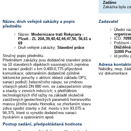
Zadáno
Zakázka byla z
Název, druh veřejné zakázky a popis
Zadavatel
předmětu
Úřední n
organiza
Název:
Modernizace trati Rokycany -
IČO:
709
Plzeň . ZL 20A,39,40,42,44,47,50, 56,61 a
Poštovní 
69
Dlážděná
Druh veřejné zakázky:
Stavební práce
11000 Pr
Stručný popis předmětu:
Id profil
Předmětem zakázky jsou dodatečné stavební práce
Adresa kontaktn
na 10 stavebních objektech souvisejících zejména
se sanací podloží v km 0,400-0,775 příjezdové
Nabídky, resp. žád
komunikace; odstraněním dodatečně zjištěné
viz dokumentace
tektonické poruchy v aktivní oblasti základu OP1;
sanací podloží železničního náspu; se změnou
vrtaných pilotů DN 880 mm; se zabezpečením stroje
a stavby v zimních měsících; s přetříděním
technologických tříd ražby na základě skutečně
zastižených geotechnických parametrů horninového
masivu jižního tunelu Homolka; se zhoršením stavu
zdiva spodní stavby u žel. mostu v km 93,075 a
94,375, které si vynutilo dodatečnou sanaci
tryskáním a spárováním apod.
Postup zadání, předpokládaná hodnota