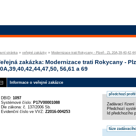
»
»
avní stránka
veřejné zakázky
Modernizace trati Rokycany - Plzeň . ZL 20A,39,40,42,44
eřejná zakázka: Modernizace trati Rokycany - Plz
0A,39,40,42,44,47,50, 56,61 a 69
Informace o veřejné zakázce
předchozí profi
DBID:
1097
Systémové číslo:
P17V00001088
Zadávací řízení 
Dle zákona: č. 137/2006 Sb.
Předchozí syst
Evidenční číslo ve VVZ:
Z2016-004253
Id předchozího 
fáze zadávacího