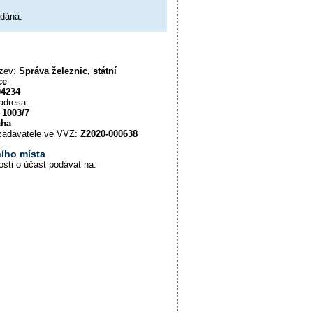
adána.
ázev:
Správa železnic, státní
ce
94234
adresa:
 1003/7
aha
u zadavatele ve VVZ:
Z2020-000638
ího místa
osti o účast podávat na: