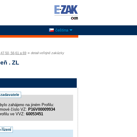
čeština
»
,47,50, 56,61 a 69
detail veřejné zakázky
eň . ZL
l zadavatele
bylo zahájeno na jiném Profilu:
émové číslo VZ:
P16V00009934
profilu ve VVZ:
60053451
 řízení