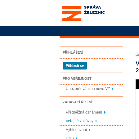
Správa železnic, státní
organizace
PŘIHLÁŠENÍ
hl
V
Přihlásit se
2
PRO VEŘEJNOST
Upozorňování na nové VZ
ZADÁVACÍ ŘÍZENÍ
Předběžná oznámení
Veřejné zakázky
Vyhledávání
DNS