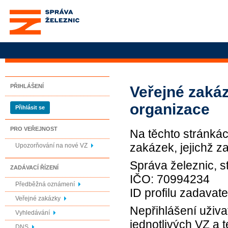
Správa železnic, státní
organizace
PŘIHLÁŠENÍ
Veřejné zakáz
organizace
Přihlásit se
PRO VEŘEJNOST
Na těchto stránká
zakázek, jejichž z
Upozorňování na nové VZ
Správa železnic, s
ZADÁVACÍ ŘÍZENÍ
IČO: 70994234
Předběžná oznámení
ID profilu zadava
Veřejné zakázky
Nepřihlášení uživa
Vyhledávání
jednotlivých VZ a 
DNS