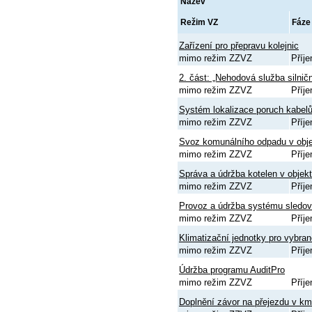
Název
Režim VZ
Fáze
Zařízení pro přepravu kolejnic
mimo režim ZZVZ
Příj
2. část: „Nehodová služba silničn
mimo režim ZZVZ
Příj
Systém lokalizace poruch kabelů
mimo režim ZZVZ
Příj
Svoz komunálního odpadu v obj
mimo režim ZZVZ
Příj
Správa a údržba kotelen v obje
mimo režim ZZVZ
Příj
Provoz a údržba systému sledová
mimo režim ZZVZ
Příj
Klimatizační jednotky pro vybr
mimo režim ZZVZ
Příj
Údržba programu AuditPro
mimo režim ZZVZ
Příj
Doplnění závor na přejezdu v km 