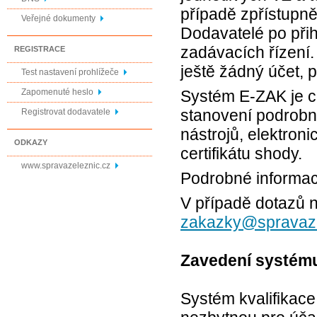
případě zpřístupn
Veřejné dokumenty
Dodavatelé po přih
zadávacích řízení
REGISTRACE
ještě žádný účet, 
Test nastavení prohlížeče
Zapomenuté heslo
Systém E-ZAK je ce
stanovení podrobně
Registrovat dodavatele
nástrojů, elektron
ODKAZY
certifikátu shody.
www.spravazeleznic.cz
Podrobné informac
V případě dotazů 
zakazky@spravaze
Zavedení systému 
Systém kvalifikace