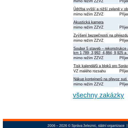
mimo režim ZZVZ
Příj
Údržba vyšší a nižší zeleně v o
mimo režim ZZVZ
Příj
Akustická kamera
mimo režim ZZVZ
Příj
Zvýšení bezpečnosti na přejezdu
mimo režim ZZVZ
Příj
Soubor 5 staveb – rekonstrukce
km 1,789; 3,992; 4,884; 9,925 a 
mimo režim ZZVZ
Příj
Tisk kalendářů a bloků pro Sprá
VZ malého rozsahu
Příj
Nákup kontejnerů na převoz sut
mimo režim ZZVZ
Příj
všechny zakázky
2006 – 2026 © Správa železnic, státní organizace