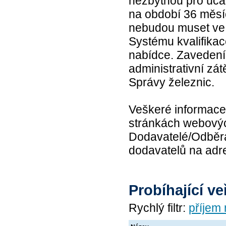
nezbytnou pro úča
na období 36 měsíc
nebudou muset ve 
Systému kvalifikac
nabídce. Zavedení
administrativní zá
Správy železnic.
Veškeré informace
stránkách webovýc
Dodavatelé/Odběra
dodavatelů na ad
Probíhající v
Rychlý filtr:
příjem