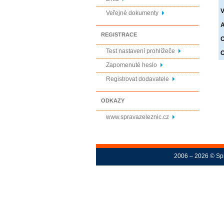
V
Veřejné dokumenty
A
REGISTRACE
O
Test nastavení prohlížeče
O
Zapomenuté heslo
Registrovat dodavatele
ODKAZY
www.spravazeleznic.cz
2006 – 2026 © Spr