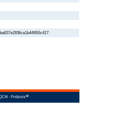
9ba837e2f08ca1b44950c427
QCM - Podpora