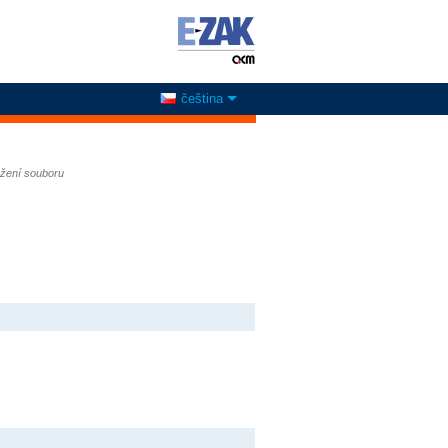
čeština
ažení souboru