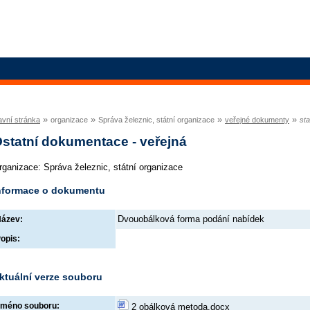
»
»
»
»
avní stránka
organizace
Správa železnic, státní organizace
veřejné dokumenty
st
statní dokumentace - veřejná
rganizace: Správa železnic, státní organizace
nformace o dokumentu
Dvouobálková forma podání nabídek
ázev:
opis:
ktuální verze souboru
méno souboru:
2 obálková metoda.docx