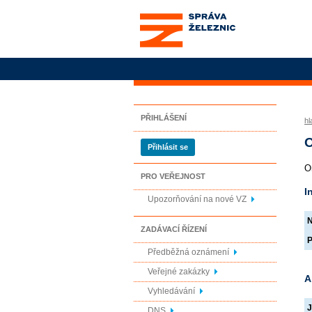
Správa železnic, státní
organizace
PŘIHLÁŠENÍ
hl
O
Přihlásit se
O
PRO VEŘEJNOST
I
Upozorňování na nové VZ
N
ZADÁVACÍ ŘÍZENÍ
P
Předběžná oznámení
Veřejné zakázky
A
Vyhledávání
J
DNS