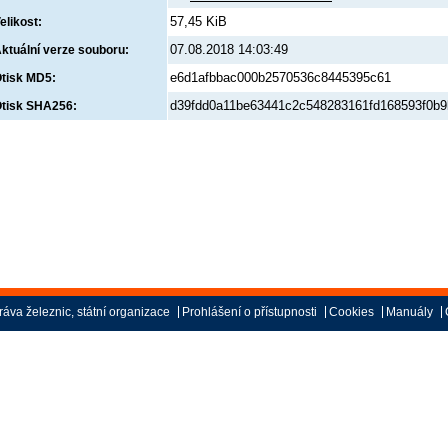
57,45 KiB
elikost:
07.08.2018 14:03:49
ktuální verze souboru:
e6d1afbbac000b2570536c8445395c61
tisk MD5:
d39fdd0a11be63441c2c548283161fd168593f0b
tisk SHA256:
áva železnic, státní organizace
Prohlášení o přístupnosti
Cookies
Manuály