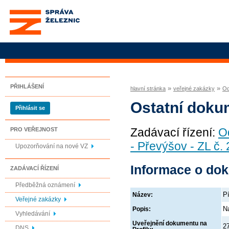
Správa železnic, státní
organizace
PŘIHLÁŠENÍ
»
»
hlavní stránka
veřejné zakázky
Od
Ostatní doku
Přihlásit se
Zadávací řízení:
O
PRO VEŘEJNOST
- Převýšov - ZL č. 
Upozorňování na nové VZ
Informace o do
ZADÁVACÍ ŘÍZENÍ
Předběžná oznámení
P
Název:
Veřejné zakázky
N
Popis:
Vyhledávání
Uveřejnění dokumentu na
2
DNS