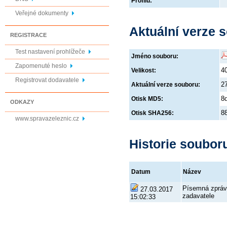
Profilu:
Veřejné dokumenty
Aktuální verze 
REGISTRACE
Test nastavení prohlížeče
Jméno souboru:
Zapomenuté heslo
4
Velikost:
Registrovat dodavatele
2
Aktuální verze souboru:
8
Otisk MD5:
ODKAZY
8
Otisk SHA256:
www.spravazeleznic.cz
Historie soubor
Datum
Název
Písemná zprá
27.03.2017
zadavatele
15:02:33