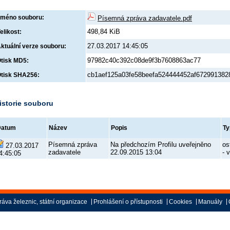
méno souboru:
Písemná zpráva zadavatele.pdf
498,84 KiB
elikost:
27.03.2017 14:45:05
ktuální verze souboru:
97982c40c392c08de9f3b7608863ac77
tisk MD5:
cb1aef125a03fe58beefa524444452af672991382
tisk SHA256:
istorie souboru
Datum
Název
Popis
Ty
Písemná zpráva
Na předchozím Profilu uveřejněno
os
27.03.2017
zadavatele
22.09.2015 13:04
- 
4:45:05
áva železnic, státní organizace
Prohlášení o přístupnosti
Cookies
Manuály