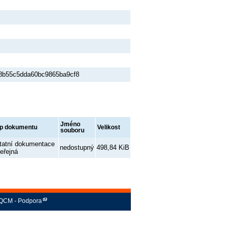
8b55c5dda60bc9865ba9cf8
Jméno
p dokumentu
Velikost
souboru
tatní dokumentace
nedostupný
498,84 KiB
veřejná
QCM - Podpora