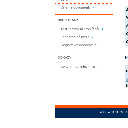
Veřejné dokumenty
J
V
REGISTRACE
A
Test nastavení prohlížeče
O
Zapomenuté heslo
O
Registrovat dodavatele
H
ODKAZY
www.spravazeleznic.cz
1
2006 – 2026 © Spr