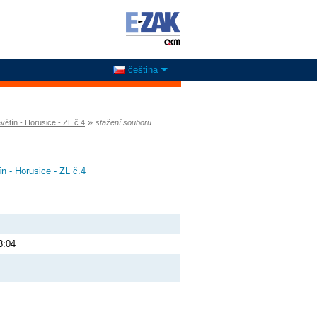
čeština
»
evětín - Horusice - ZL č.4
stažení souboru
ín - Horusice - ZL č.4
3:04