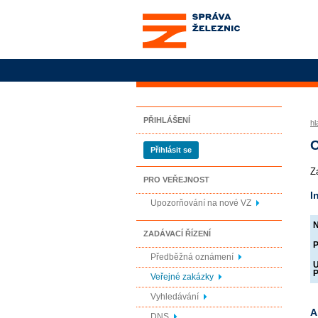
Správa železnic, státní
organizace
PŘIHLÁŠENÍ
hl
O
Přihlásit se
Z
PRO VEŘEJNOST
I
Upozorňování na nové VZ
N
ZADÁVACÍ ŘÍZENÍ
P
Předběžná oznámení
U
P
Veřejné zakázky
Vyhledávání
A
DNS