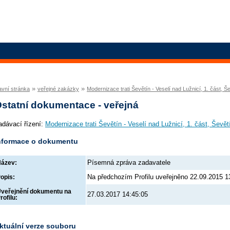
»
»
avní stránka
veřejné zakázky
Modernizace trati Ševětín - Veselí nad Lužnicí, 1. část, Š
statní dokumentace - veřejná
adávací řízení:
Modernizace trati Ševětín - Veselí nad Lužnicí, 1. část, Ševět
nformace o dokumentu
Písemná zpráva zadavatele
ázev:
Na předchozím Profilu uveřejněno 22.09.2015 1
opis:
veřejnění dokumentu na
27.03.2017 14:45:05
rofilu:
ktuální verze souboru