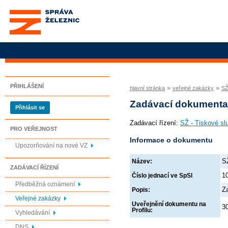
Správa železnic, státní
organizace
PŘIHLÁŠENÍ
»
»
hlavní stránka
veřejné zakázky
SŽ
Zadávací dokument
Přihlásit se
Zadávací řízení:
SŽ - Tiskové sl
PRO VEŘEJNOST
Informace o dokumentu
Upozorňování na nové VZ
S
Název:
ZADÁVACÍ ŘÍZENÍ
1
Číslo jednací ve SpSl
Předběžná oznámení
Z
Popis:
Veřejné zakázky
Uveřejnění dokumentu na
3
Profilu:
Vyhledávání
DNS