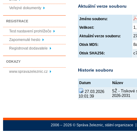
Aktuální verze souboru
Veřejné dokumenty
Jméno souboru:
REGISTRACE
1
Velikost:
Test nastavení prohlížeče
2
Aktuální verze souboru:
Zapomenuté heslo
8
Otisk MD5:
Registrovat dodavatele
c
Otisk SHA256:
ODKAZY
Historie souboru
www.spravazeleznic.cz
Datum
Název
SŽ - Tiskové 
27.03.2026
2026-2031
10:01:39
2006 – 2026 © Správa železnic, státní organizace