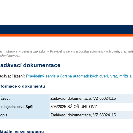
»
»
avní stránka
veřejné zakázky
Pravidelný servis a údržba automatických dveří, vrat, 
ažení souboru
adávací dokumentace
adávací řízení:
Pravidelný servis a údržba automatických dveří, vrat, mříží
nformace o dokumentu
Zadávací dokumentace, VZ 65024115
ázev:
305/2025-SŽ-OŘ UNL-OVZ
íslo jednací ve SpSl
Zadávací dokumentace, VZ 65024115
opis:
ktuální verze souboru