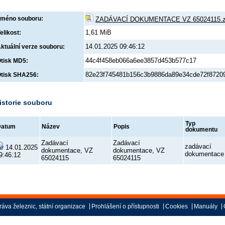
méno souboru:
ZADÁVACÍ DOKUMENTACE VZ 65024115.z
1,61 MiB
elikost:
14.01.2025 09:46:12
ktuální verze souboru:
44c4f458eb066a6ee3857d453b577c17
tisk MD5:
82e23f745481b156c3b9886da89e34cde72f87209
tisk SHA256:
istorie souboru
Typ
Datum
Název
Popis
dokumentu
Zadávací
Zadávací
zadávací
14.01.2025
dokumentace, VZ
dokumentace, VZ
dokumentace
9:46:12
65024115
65024115
áva železnic, státní organizace
Prohlášení o přístupnosti
Cookies
Manuály