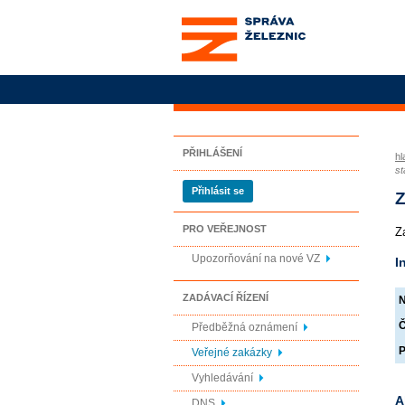
Správa železnic, státní
organizace
PŘIHLÁŠENÍ
hl
st
Přihlásit se
Z
PRO VEŘEJNOST
Z
Upozorňování na nové VZ
I
ZADÁVACÍ ŘÍZENÍ
N
Č
Předběžná oznámení
P
Veřejné zakázky
Vyhledávání
A
DNS