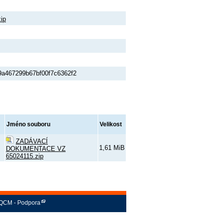
ip
a467299b67bf00f7c6362f2
Jméno souboru
Velikost
ZADÁVACÍ
1,61 MiB
DOKUMENTACE VZ
65024115.zip
QCM - Podpora