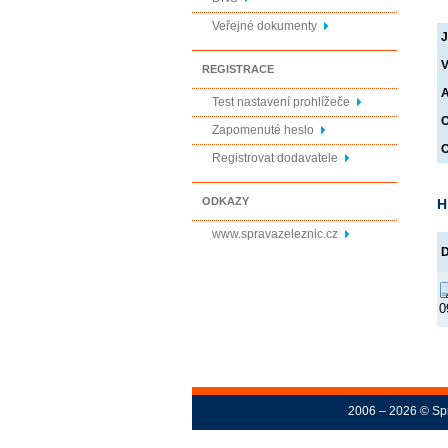
Veřejné dokumenty
J
V
REGISTRACE
A
Test nastavení prohlížeče
O
Zapomenuté heslo
O
Registrovat dodavatele
ODKAZY
H
www.spravazeleznic.cz
0
2006 – 2026 © Spr