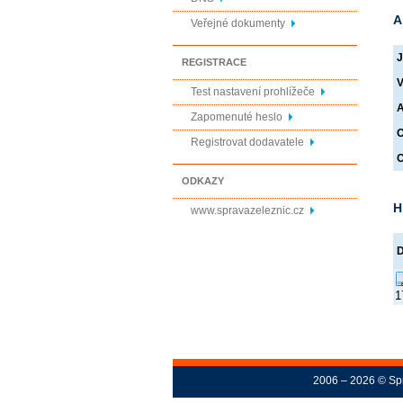
A
Veřejné dokumenty
J
REGISTRACE
V
Test nastavení prohlížeče
A
Zapomenuté heslo
O
Registrovat dodavatele
O
ODKAZY
H
www.spravazeleznic.cz
1
2006 – 2026 © Spr