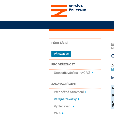
Správa železnic, státní
organizace
PŘIHLÁŠENÍ
hl
Mi
Přihlásit se
O
PRO VEŘEJNOST
Z
M
Upozorňování na nové VZ
I
ZADÁVACÍ ŘÍZENÍ
N
Předběžná oznámení
P
Veřejné zakázky
U
P
Vyhledávání
DNS