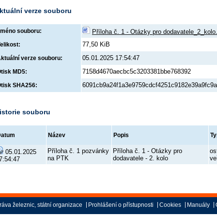
ktuální verze souboru
méno souboru:
Příloha č. 1 - Otázky pro dodavatele_2_kolo
77,50 KiB
elikost:
05.01.2025 17:54:47
ktuální verze souboru:
7158d4670aecbc5c3203381bbe768392
tisk MD5:
6091cb9a24f1a3e9759cdcf4251c9182e39a9fc9a
tisk SHA256:
istorie souboru
Datum
Název
Popis
Ty
Příloha č. 1 pozvánky
Příloha č. 1 - Otázky pro
os
05.01.2025
na PTK
dodavatele - 2. kolo
ve
7:54:47
áva železnic, státní organizace
Prohlášení o přístupnosti
Cookies
Manuály