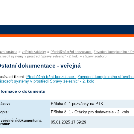
»
»
avní stránka
veřejné zakázky
Předběžná tržní konzultace: „Zavedení komplexního síťo
»
crosoft systémy v prostředí Správy železnic“ - 2. kolo
stažení souboru
statní dokumentace - veřejná
adávací řízení:
Předběžná tržní konzultace: „Zavedení komplexního síťového 
icrosoft systémy v prostředí Správy železnic“ - 2. kolo
nformace o dokumentu
Příloha č. 1 pozvánky na PTK
ázev:
Příloha č. 1 - Otázky pro dodavatele - 2. kolo
opis:
veřejnění dokumentu na
05.01.2025 17:59:29
rofilu: