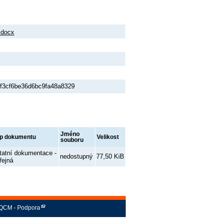
.docx
f3cf6be36d6bc9fa48a8329
Jméno
p dokumentu
Velikost
souboru
tatní dokumentace -
nedostupný
77,50 KiB
řejná
QCM - Podpora