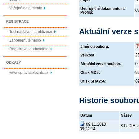
Popis:
Veřejné dokumenty
Uveřejnění dokumentu na
0
Profilu:
REGISTRACE
Aktuální verze 
Test nastavení prohlížeče
Zapomenuté heslo
Jméno souboru:
Registrovat dodavatele
2
Velikost:
ODKAZY
0
Aktuální verze souboru:
9
www.spravazeleznic.cz
Otisk MD5:
8
Otisk SHA256:
Historie soubor
Datum
Název
09.11.2018
STUDIE.z
09:22:14