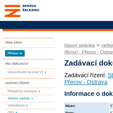
Správa železnic, státní
organizace
PŘIHLÁŠENÍ
»
hlavní stránka
veřej
(Brno) - Přerov - Ostr
Přihlásit se
Zadávací do
PRO VEŘEJNOST
Upozorňování na nové VZ
Zadávací řízení:
St
Přerov - Ostrava
ZADÁVACÍ ŘÍZENÍ
Předběžná oznámení
Informace o do
Veřejné zakázky
Vyhledávání
S
Název:
DNS
S