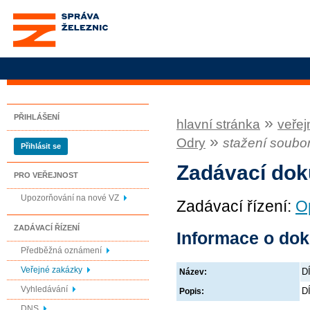
Správa železnic, státní
organizace
PŘIHLÁŠENÍ
»
hlavní stránka
veřej
»
Odry
stažení soubo
Přihlásit se
Zadávací do
PRO VEŘEJNOST
Upozorňování na nové VZ
Zadávací řízení:
O
ZADÁVACÍ ŘÍZENÍ
Informace o do
Předběžná oznámení
Veřejné zakázky
DÍ
Název:
Vyhledávání
DÍ
Popis:
DNS