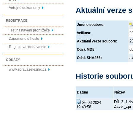
Veřejné dokumenty
Aktuální verze 
REGISTRACE
Jméno souboru:
Test nastavení prohlížeče
2
Velikost:
Zapomenuté heslo
2
Aktuální verze souboru:
Registrovat dodavatele
d
Otisk MD5:
a
Otisk SHA256:
ODKAZY
www.spravazeleznic.cz
Historie soubor
Datum
Název
DÍL 3_1 do
26.03.2024
Závěr_zpr
19:40:58