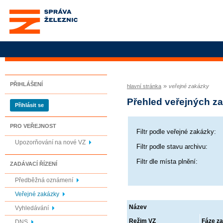
Správa železnic, státní
organizace
PŘIHLÁŠENÍ
»
hlavní stránka
veřejné zakázky
Přehled veřejných za
Přihlásit se
PRO VEŘEJNOST
Filtr podle veřejné zakázky:
Upozorňování na nové VZ
Filtr podle stavu archivu:
Filtr dle místa plnění:
ZADÁVACÍ ŘÍZENÍ
Předběžná oznámení
Veřejné zakázky
Název
Vyhledávání
Režim VZ
Fáze za
DNS