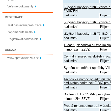
Veřejné dokumenty
„Zvýšení kapacity trati Týniště
ZAŘÍZENÍ
nadlimitní
Příjem 
REGISTRACE
„Zvýšení kapacity trati Týniště 
Test nastavení prohlížeče
nadlimitní
Příjem 
Zapomenuté heslo
„Zvýšení kapacity trati Týniště 
nadlimitní
Příjem 
Registrovat dodavatele
1. část: „Nehodová služba kolejo
mimo režim ZZVZ
Příjem 
ODKAZY
Centrální znalec na služební voz
www.spravazeleznic.cz
nadlimitní
Příjem 
Systém pro měření spotřeby VII
nadlimitní
Příjem 
Technická pomoc při administrac
smluvních podmínek FIDIC pro 
nadlimitní
Příjem 
Doplnění BTS GSM-R pro výhra
mimo režim ZZVZ
Příjem 
Prostá rekonstrukce trati v úsek
nadlimitní
Příjem 