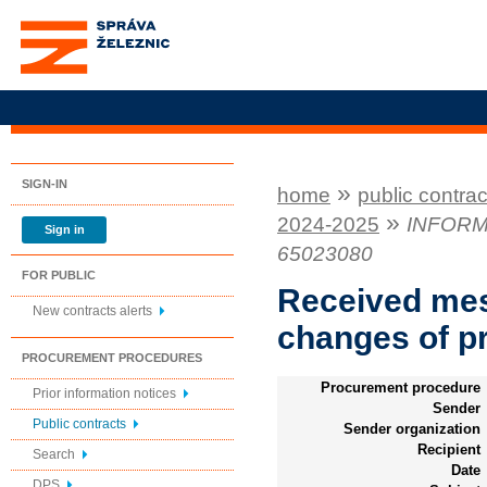
Správa železnic, státní
organizace
SIGN-IN
»
home
public contrac
»
2024-2025
INFORMA
Sign in
65023080
FOR PUBLIC
Received mes
New contracts alerts
changes of 
PROCUREMENT PROCEDURES
Procurement procedure
Prior information notices
Sender
Public contracts
Sender organization
Recipient
Search
Date
DPS