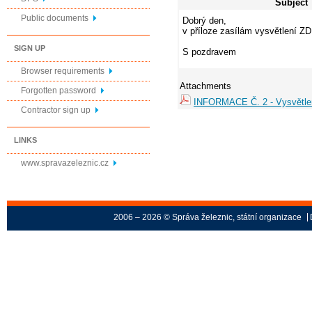
Subject
Public documents
Dobrý den,
v příloze zasílám vysvětlení Z
SIGN UP
S pozdravem
Browser requirements
Attachments
Forgotten password
INFORMACE Č. 2 - Vysvětle
Contractor sign up
LINKS
www.spravazeleznic.cz
2006 – 2026 © Správa železnic, státní organizace