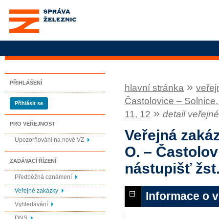
Správa železnic, státní
organizace
PŘIHLÁŠENÍ
»
hlavní stránka
veřej
Častolovice – Solnice, 
Přihlásit se
»
11, 12
detail veřejn
PRO VEŘEJNOST
Veřejná zakáz
Upozorňování na nové VZ
O. – Častolov
ZADÁVACÍ ŘÍZENÍ
nástupišť žst.
Předběžná oznámení
Veřejné zakázky
Informace o 
Vyhledávání
DNS