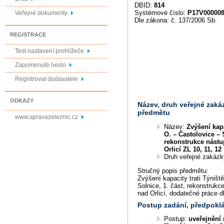
DBID:
814
Systémové číslo:
P17V00000
Veřejné dokumenty
Dle zákona: č. 137/2006 Sb.
REGISTRACE
Test nastavení prohlížeče
Zapomenuté heslo
Registrovat dodavatele
ODKAZY
Název, druh veřejné zaká
předmětu
www.spravazeleznic.cz
Název:
Zvýšení kapa
O. – Častolovice – S
rekonstrukce nástup
Orlicí ZL 10, 11, 12
Druh veřejné zakáz
Stručný popis předmětu:
Zvýšení kapacity trati Týništ
Solnice, 1. část, rekonstrukce
nad Orlicí, dodatečné práce dl
Postup zadání, předpok
Postup:
uveřejnění 