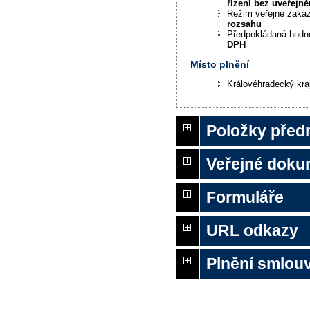
řízení bez uveřejně
Režim veřejné zaká
rozsahu
Předpokládaná hodn
DPH
Místo plnění
Královéhradecký kra
Položky před
Veřejné doku
Formuláře
URL odkazy
Plnění smlouv