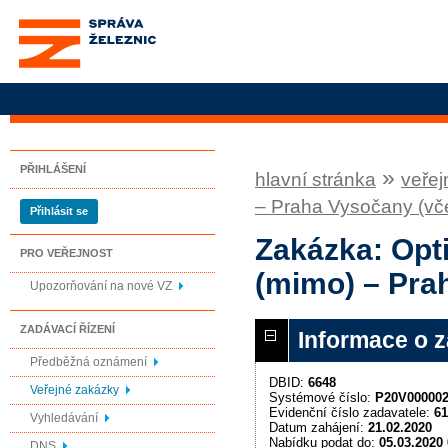
Správa železnic, státní
organizace
PŘIHLÁŠENÍ
»
hlavní stránka
veřej
– Praha Vysočany (vče
Přihlásit se
Zakázka: Opt
PRO VEŘEJNOST
(mimo) – Pra
Upozorňování na nové VZ
ZADÁVACÍ ŘÍZENÍ
Informace o 
Předběžná oznámení
DBID:
6648
Veřejné zakázky
Systémové číslo:
P20V00000
Evidenční číslo zadavatele:
61
Vyhledávání
Datum zahájení:
21.02.2020
Nabídku podat do:
05.03.2020 
DNS