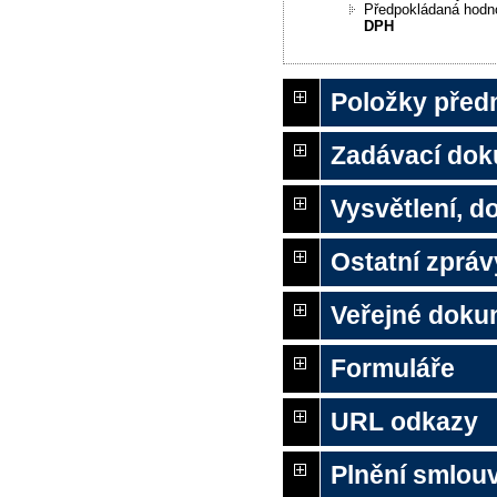
Předpokládaná hodn
DPH
Položky před
Zadávací do
Vysvětlení, 
Ostatní zpráv
Veřejné doku
Formuláře
URL odkazy
Plnění smlou