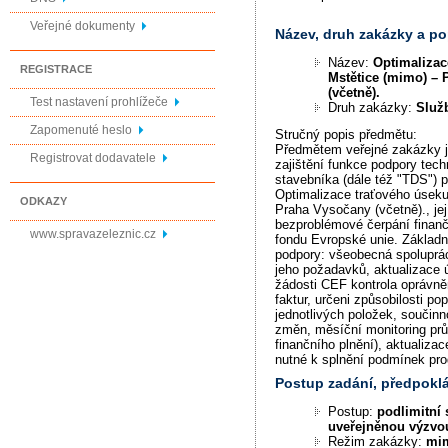
Veřejné dokumenty
Název, druh zakázky a p
Název:
Optimalizac
REGISTRACE
Mstětice (mimo) –
(včetně).
Test nastavení prohlížeče
Druh zakázky:
Služ
Zapomenuté heslo
Stručný popis předmětu:
Předmětem veřejné zakázky j
Registrovat dodavatele
zajištění funkce podpory tec
stavebníka (dále též "TDS") př
Optimalizace traťového úseku
ODKAZY
Praha Vysočany (včetně)., j
bezproblémové čerpání finanč
www.spravazeleznic.cz
fondu Evropské unie. Základn
podpory: všeobecná spoluprá
jeho požadavků, aktualizace 
žádosti CEF kontrola oprávně
faktur, určeni způsobilosti po
jednotlivých položek, součinn
změn, měsíční monitoring prů
finančního plnění), aktualizac
nutné k splnění podmínek pr
Postup zadání, předpok
Postup:
podlimitní 
uveřejněnou výzvo
Režim zakázky:
mi