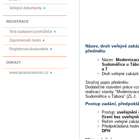
Veřejné dokumenty
REGISTRACE
Test nastavení prohlížeče
Zapomenuté heslo
Název, druh veřejné zaká
Registrovat dodavatele
předmětu
Název:
Modernizace 
ODKAZY
Sudoměřice u Tábora
a 7
www.spravazeleznic.cz
Druh veřejné zakáz
Stručný popis předmětu:
Dodatečné stavební práce vzni
realizací stavby "Modernizace 
Sudoměřice u Tábora" (ZL č. 1,
Postup zadání, předpok
Postup:
uveřejnění 
řízení bez uveřejně
Režim veřejné zaká
Předpokládaná hodn
DPH