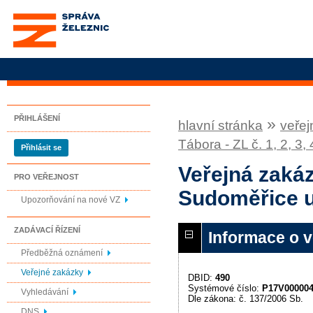
Správa železnic, státní
organizace
PŘIHLÁŠENÍ
»
hlavní stránka
veřej
Tábora - ZL č. 1, 2, 3, 
Přihlásit se
Veřejná zakáz
PRO VEŘEJNOST
Sudoměřice u T
Upozorňování na nové VZ
ZADÁVACÍ ŘÍZENÍ
Informace o 
Předběžná oznámení
Veřejné zakázky
DBID:
490
Systémové číslo:
P17V00000
Vyhledávání
Dle zákona: č. 137/2006 Sb.
DNS