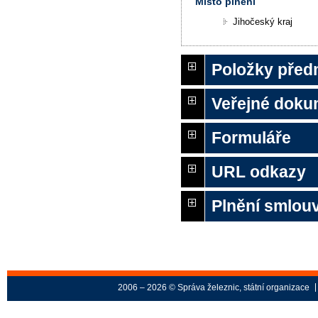
Místo plnění
Jihočeský kraj
Položky před
Veřejné doku
Formuláře
URL odkazy
Plnění smlouv
2006 – 2026 © Správa železnic, státní organizace