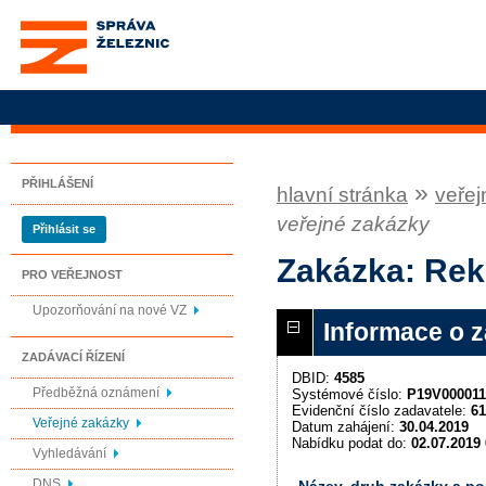
Správa železnic, státní
organizace
PŘIHLÁŠENÍ
»
hlavní stránka
veřej
veřejné zakázky
Přihlásit se
Zakázka: Rek
PRO VEŘEJNOST
Upozorňování na nové VZ
Informace o 
ZADÁVACÍ ŘÍZENÍ
DBID:
4585
Předběžná oznámení
Systémové číslo:
P19V000011
Evidenční číslo zadavatele:
61
Veřejné zakázky
Datum zahájení:
30.04.2019
Nabídku podat do:
02.07.2019 
Vyhledávání
DNS
Název, druh zakázky a p