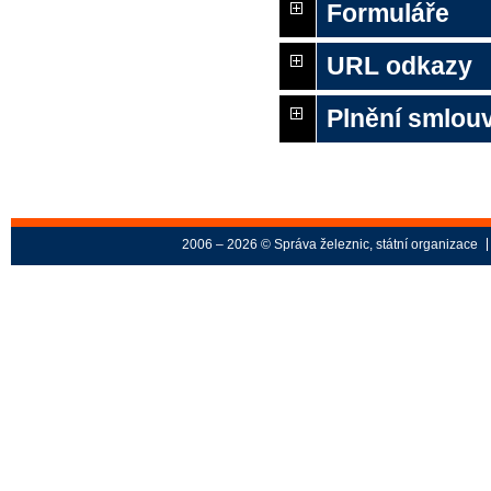
Formuláře
URL odkazy
Plnění smlou
2006 – 2026 © Správa železnic, státní organizace