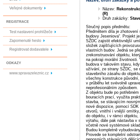
Veřejné dokumenty
Název:
Rekonstruk
(R)
Druh zakázky:
Stav
REGISTRACE
Stručný popis předmětu:
Předmětem díla je zhotovení
Test nastavení prohlížeče
budovy Jeseniova“. Projekt j
Zapomenuté heslo
SŽDC zajistit efektivnější um
složek zajišťujících provozu
Registrovat dodavatele
vlastních budov. Jedná se př
zrekonstruování objektu, který
na pokraji morální životnosti
ODKAZY
budova v takovém stavu, kdy
užívání, ze strany SŽDC, se 
www.spravazeleznic.cz
stavebního zásahu do objektu
všechny konstrukce původní, 
v průběhu let svévolně uprav
neprofesionálním způsobem.
Z objektu bude po potřebném 
bouracích prací, využita prak
stavba, se stávajícím nosn
nové dispozice, pomocí SDK 
otvorů, vnitřní i vnější omítky
do objektu, i v rámci objektu
výtahu, dále pak nástavba v s
včetně nové systémové skladb
Budou kompletně vybudovány 
Provede se kompletní odstra
nenosných stávajících dělící