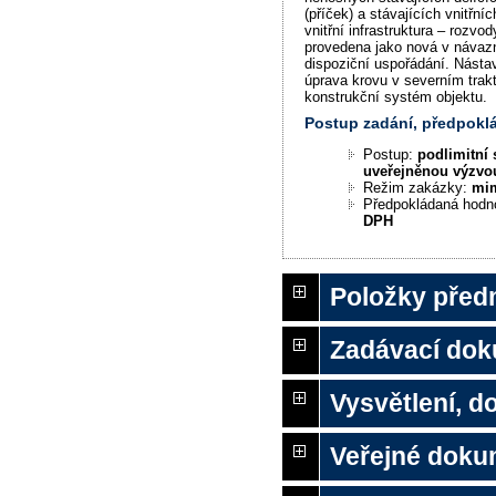
(příček) a stávajících vnitřní
vnitřní infrastruktura – rozvo
provedena jako nová v návaz
dispoziční uspořádání. Nástav
úprava krovu v severním trakt
konstrukční systém objektu.
Postup zadání, předpok
Postup:
podlimitní 
uveřejněnou výzvo
Režim zakázky:
mi
Předpokládaná hodn
DPH
Položky před
Zadávací do
Vysvětlení, 
Veřejné doku