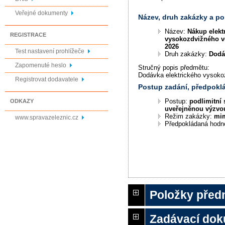
Veřejné dokumenty
Název, druh zakázky a p
Název:
Nákup elekt
REGISTRACE
vysokozdvižného v
2026
Test nastavení prohlížeče
Druh zakázky:
Dodá
Zapomenuté heslo
Stručný popis předmětu:
Dodávka elektrického vysoko
Registrovat dodavatele
Postup zadání, předpok
Postup:
podlimitní 
ODKAZY
uveřejněnou výzvo
Režim zakázky:
mi
www.spravazeleznic.cz
Předpokládaná hodn
Položky před
Zadávací do