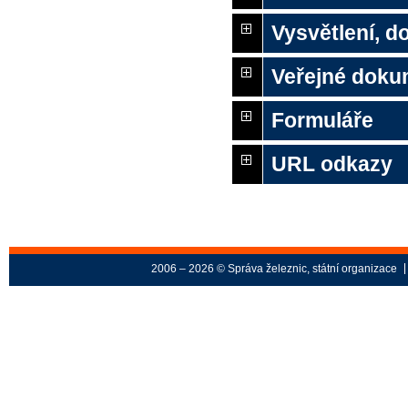
Vysvětlení, 
Veřejné doku
Formuláře
URL odkazy
2006 – 2026 © Správa železnic, státní organizace