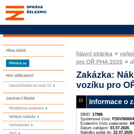
Správa železnic, státní
organizace
PŘIHLÁŠENÍ
»
hlavní stránka
veřej
»
pro OŘ PHA 2026
d
Přihlásit se
Zakázka: Nák
PRO VEŘEJNOST
vozíku pro O
Upozorňování na nové VZ
ZADÁVACÍ ŘÍZENÍ
Informace o 
Předběžná oznámení
DBID:
17988
Veřejné zakázky
Systémové číslo:
P26V00000
Evidenční číslo zadavatele:
64
Vyhledávání
Datum zahájení:
03.07.2026
Nabídku podat do:
22.07.2026 
DNS