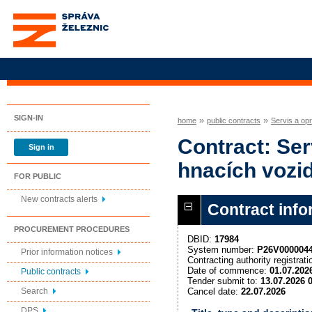
Správa železnic, státní
organizace
SIGN-IN
»
»
home
public contracts
Servis a op
Contract: Ser
Sign in
hnacích vozi
FOR PUBLIC
New contracts alerts
Contract info
PROCUREMENT PROCEDURES
DBID:
17984
System number:
P26V000004
Prior information notices
Contracting authority registra
Date of commence:
01.07.202
Public contracts
Tender submit to:
13.07.2026 
Cancel date:
22.07.2026
Search
DPS