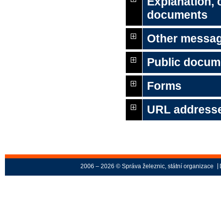
Explanation,
documents
Other message
Public docum
Forms
URL address
2006 – 2026 © Správa železnic, státní organizace