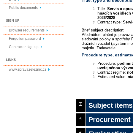
Title, type and descriptio
Public documents
Title:
Servis a opra
hnacích vozidlech 
2026/2028
SIGN UP
Contract type:
Servi
Brief subject description:
Browser requirements
Předmětem plnění je provoz 
Forgotten password
sledování polohy a spotřeby 
drážních vozidel („systém moni
Contractor sign up
majetku Zadavatele.
Procedure type, estimate
LINKS
Procedure:
podlimit
uveřejněnou výzvo
www.spravazeleznic.cz
Contract regime:
not
Estimated value:
n/
Subject items
Procurement