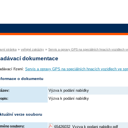
»
»
avní stránka
veřejné zakázky
Servis a opravy GPS na speciálních hnacích vozidlech 
adávací dokumentace
adávací řízení:
Servis a opravy GPS na speciálních hnacích vozidlech ve s
nformace o dokumentu
Výzva k podání nabídky
ázev:
Výzva k podání nabídky
opis:
ktuální verze souboru
méno souboru:
65426032_Vyzva k podani nabidky.pdf