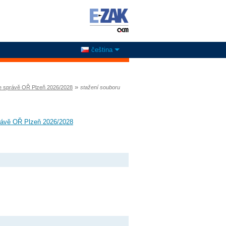
čeština
»
ve správě OŘ Plzeň 2026/2028
stažení souboru
právě OŘ Plzeň 2026/2028