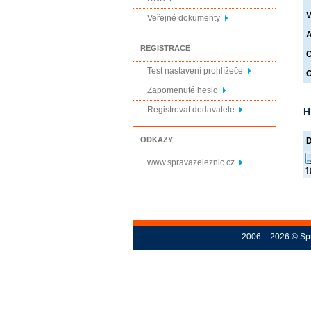
V
Veřejné dokumenty
A
REGISTRACE
O
Test nastavení prohlížeče
O
Zapomenuté heslo
Registrovat dodavatele
H
ODKAZY
www.spravazeleznic.cz
1
2006 – 2026 © Spr