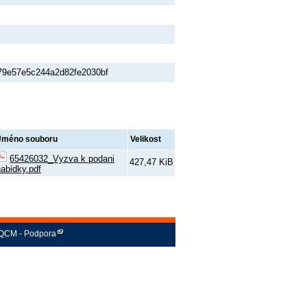
79e57e5c244a2d82fe2030bf
Jméno souboru
Velikost
65426032_Vyzva k podani
427,47 KiB
abidky.pdf
QCM - Podpora