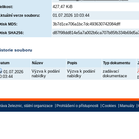
427,47 KiB
elikost:
01.07.2026 10:03:44
ktuální verze souboru:
3b7d1ce706a1bc7dc493630742084dff
tisk MD5:
d87f98dd814e5a7a002b6ca707b85fb334b69d5a
tisk SHA256:
istorie souboru
Datum
Název
Popis
Typ dokumentu
Výzva k podání
Výzva k podání
zadávací
01.07.2026
nabídky
nabídky
dokumentace
0:03:44
n
áva železnic, státní organizace
Prohlášení o přístupnosti
Cookies
Manuály