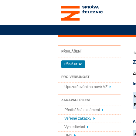
Správa železnic, státní
organizace
PŘIHLÁŠENÍ
hl
Z
Přihlásit se
Z
PRO VEŘEJNOST
I
Upozorňování na nové VZ
N
ZADÁVACÍ ŘÍZENÍ
P
Předběžná oznámení
Veřejné zakázky
A
Vyhledávání
J
DNS