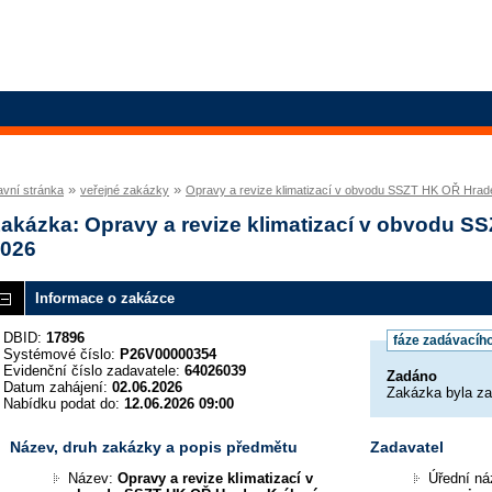
»
»
avní stránka
veřejné zakázky
Opravy a revize klimatizací v obvodu SSZT HK OŘ Hrad
akázka: Opravy a revize klimatizací v obvodu 
026
Informace o zakázce
DBID:
17896
fáze zadávacího
Systémové číslo:
P26V00000354
Evidenční číslo zadavatele:
64026039
Zadáno
Datum zahájení:
02.06.2026
Zakázka byla z
Nabídku podat do:
12.06.2026 09:00
Název, druh zakázky a popis předmětu
Zadavatel
Název:
Opravy a revize klimatizací v
Úřední n