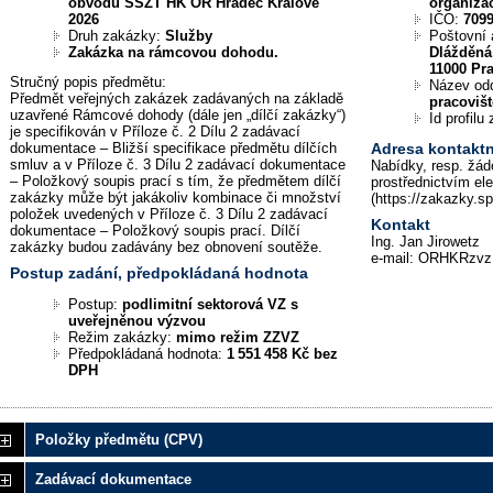
obvodu SSZT HK OŘ Hradec Králové
organiza
2026
IČO:
709
Druh zakázky:
Služby
Poštovní 
Zakázka na rámcovou dohodu.
Dlážděná
11000 Pr
Stručný popis předmětu:
Název od
Předmět veřejných zakázek zadávaných na základě
pracoviš
uzavřené Rámcové dohody (dále jen „dílčí zakázky“)
Id profil
je specifikován v Příloze č. 2 Dílu 2 zadávací
dokumentace – Bližší specifikace předmětu dílčích
Adresa kontaktn
smluv a v Příloze č. 3 Dílu 2 zadávací dokumentace
Nabídky, resp. žád
– Položkový soupis prací s tím, že předmětem dílčí
prostřednictvím el
zakázky může být jakákoliv kombinace či množství
(https://zakazky.s
položek uvedených v Příloze č. 3 Dílu 2 zadávací
Kontakt
dokumentace – Položkový soupis prací. Dílčí
Ing. Jan Jirowetz
zakázky budou zadávány bez obnovení soutěže.
e-mail: ORHKRzvz
Postup zadání, předpokládaná hodnota
Postup:
podlimitní sektorová VZ s
uveřejněnou výzvou
Režim zakázky:
mimo režim ZZVZ
Předpokládaná hodnota:
1 551 458 Kč bez
DPH
Položky předmětu (CPV)
Zadávací dokumentace