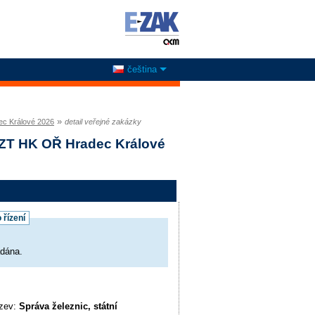
čeština
»
ec Králové 2026
detail veřejné zakázky
SSZT HK OŘ Hradec Králové
 řízení
adána.
ázev:
Správa železnic, státní