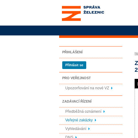
Správa železnic, státní
organizace
PŘIHLÁŠENÍ
hl
Z
Přihlásit se
2
PRO VEŘEJNOST
Upozorňování na nové VZ
ZADÁVACÍ ŘÍZENÍ
Předběžná oznámení
Veřejné zakázky
Vyhledávání
DNS