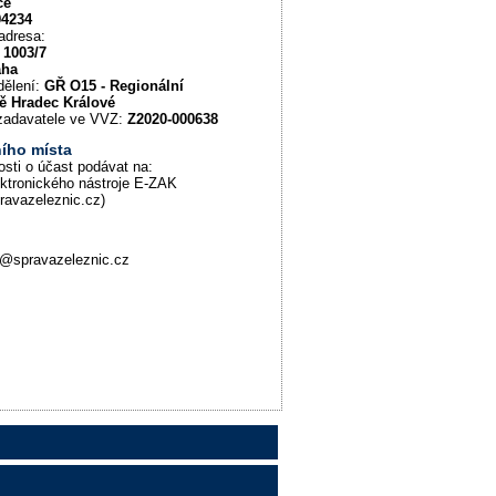
ce
94234
adresa:
 1003/7
aha
dělení:
GŘ O15 - Regionální
tě Hradec Králové
u zadavatele ve VVZ:
Z2020-000638
ího místa
osti o účast podávat na:
ektronického nástroje E-ZAK
pravazeleznic.cz)
@spravazeleznic.cz