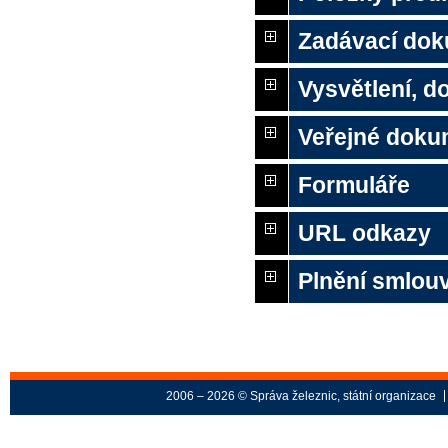
Zadávací do
Vysvětlení, 
Veřejné doku
Formuláře
URL odkazy
Plnění smlou
2006 – 2026 © Správa železnic, státní organizace