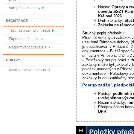
Název:
Opravy a rev
Veřejné dokumenty
obvodu SSZT Pard
Králové 2026
Druh zakázky:
Služ
REGISTRACE
Zakázka na rámco
Test nastavení prohlížeče
Stručný popis předmětu:
Předmět veřejných zakázek 
Zapomenuté heslo
uzavřené Rámcové dohody (dál
je specifikován v Příloze č. 2
Registrovat dodavatele
dokumentace – Bližší specifi
smluv a v Příloze č. 3 Dílu 
– Položkový soupis prací s t
ODKAZY
zakázky může být jakákoliv 
položek uvedených v Příloze 
www.spravazeleznic.cz
dokumentace – Položkový soup
zakázky budou zadávány bez
Postup zadání, předpok
Postup:
podlimitní 
uveřejněnou výzvo
Režim zakázky:
mi
Předpokládaná hodn
DPH
Položky před