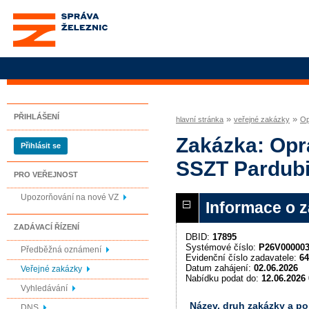
Správa železnic, státní
organizace
PŘIHLÁŠENÍ
»
»
hlavní stránka
veřejné zakázky
Op
Zakázka: Opra
Přihlásit se
SSZT Pardubi
PRO VEŘEJNOST
Upozorňování na nové VZ
Informace o 
ZADÁVACÍ ŘÍZENÍ
DBID:
17895
Systémové číslo:
P26V00000
Předběžná oznámení
Evidenční číslo zadavatele:
64
Datum zahájení:
02.06.2026
Veřejné zakázky
Nabídku podat do:
12.06.2026 
Vyhledávání
Název, druh zakázky a p
DNS