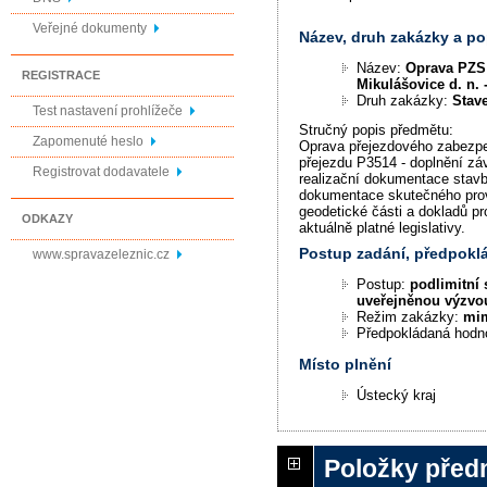
Veřejné dokumenty
Název, druh zakázky a p
Název:
Oprava PZS 
REGISTRACE
Mikulášovice d. n.
Druh zakázky:
Stav
Test nastavení prohlížeče
Stručný popis předmětu:
Zapomenuté heslo
Oprava přejezdového zabezpe
přejezdu P3514 - doplnění zá
Registrovat dodavatele
realizační dokumentace stavb
dokumentace skutečného pro
geodetické části a dokladů pr
ODKAZY
aktuálně platné legislativy.
Postup zadání, předpok
www.spravazeleznic.cz
Postup:
podlimitní 
uveřejněnou výzvo
Režim zakázky:
mi
Předpokládaná hodn
Místo plnění
Ústecký kraj
Položky před