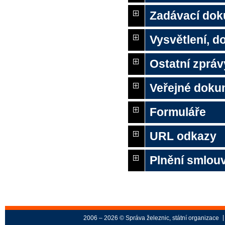
Zadávací do
Vysvětlení, 
Ostatní zpráv
Veřejné doku
Formuláře
URL odkazy
Plnění smlou
2006 – 2026 © Správa železnic, státní organizace