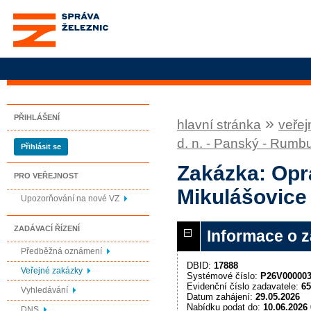
Správa železnic, státní
organizace
PŘIHLÁŠENÍ
»
hlavní stránka
veřej
d. n. - Panský - Rumb
Přihlásit se
Zakázka: Opra
PRO VEŘEJNOST
Mikulášovice 
Upozorňování na nové VZ
ZADÁVACÍ ŘÍZENÍ
Informace o 
Předběžná oznámení
DBID:
17888
Veřejné zakázky
Systémové číslo:
P26V00000
Evidenční číslo zadavatele:
65
Vyhledávání
Datum zahájení:
29.05.2026
Nabídku podat do:
10.06.2026 
DNS