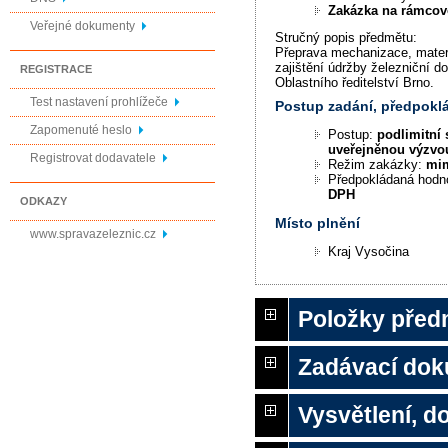
Zakázka na rámco
Veřejné dokumenty
Stručný popis předmětu:
Přeprava mechanizace, materi
zajištění údržby železniční d
REGISTRACE
Oblastního ředitelství Brno.
Test nastavení prohlížeče
Postup zadání, předpok
Zapomenuté heslo
Postup:
podlimitní 
uveřejněnou výzvo
Registrovat dodavatele
Režim zakázky:
mi
Předpokládaná hodn
DPH
ODKAZY
Místo plnění
www.spravazeleznic.cz
Kraj Vysočina
Položky před
Zadávací do
Vysvětlení, 