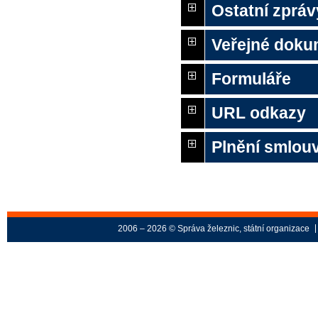
Ostatní zpráv
Veřejné doku
Formuláře
URL odkazy
Plnění smlou
2006 – 2026 © Správa železnic, státní organizace