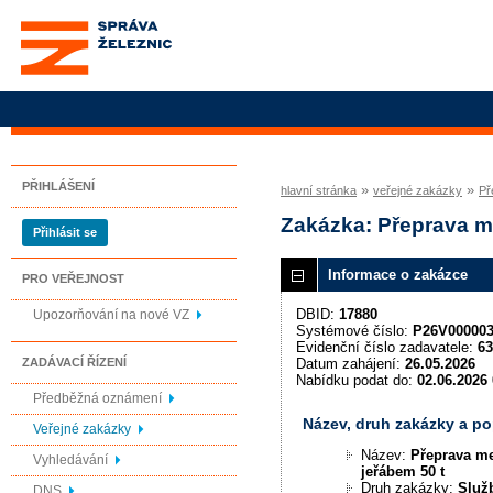
Správa železnic, státní
organizace
PŘIHLÁŠENÍ
»
»
hlavní stránka
veřejné zakázky
Př
Zakázka: Přeprava m
Přihlásit se
Informace o zakázce
PRO VEŘEJNOST
DBID:
17880
Upozorňování na nové VZ
Systémové číslo:
P26V00000
Evidenční číslo zadavatele:
63
Datum zahájení:
26.05.2026
ZADÁVACÍ ŘÍZENÍ
Nabídku podat do:
02.06.2026 
Předběžná oznámení
Název, druh zakázky a p
Veřejné zakázky
Název:
Přeprava me
Vyhledávání
jeřábem 50 t
Druh zakázky:
Služ
DNS