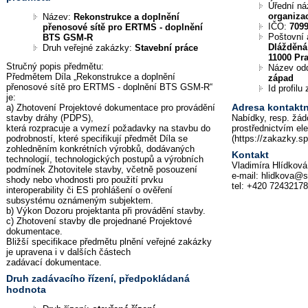
Úřední n
organiza
Název:
Rekonstrukce a doplnění
IČO:
709
přenosové sítě pro ERTMS - doplnění
Poštovní 
BTS GSM-R
Dlážděná
Druh veřejné zakázky:
Stavební práce
11000 Pr
Stručný popis předmětu:
Název od
Předmětem Díla „Rekonstrukce a doplnění
západ
přenosové sítě pro ERTMS - doplnění BTS GSM-R“
Id profil
je:
Adresa kontaktn
a) Zhotovení Projektové dokumentace pro provádění
stavby dráhy (PDPS),
Nabídky, resp. žád
která rozpracuje a vymezí požadavky na stavbu do
prostřednictvím el
podrobností, které specifikují předmět Díla se
(https://zakazky.s
zohledněním konkrétních výrobků, dodávaných
Kontakt
technologií, technologických postupů a výrobních
Vladimíra Hlídková
podmínek Zhotovitele stavby, včetně posouzení
e-mail: hlidkova@s
shody nebo vhodnosti pro použití prvku
tel: +420 7243217
interoperability či ES prohlášení o ověření
subsystému oznámeným subjektem.
b) Výkon Dozoru projektanta při provádění stavby.
c) Zhotovení stavby dle projednané Projektové
dokumentace.
Bližší specifikace předmětu plnění veřejné zakázky
je upravena i v dalších částech
zadávací dokumentace.
Druh zadávacího řízení, předpokládaná
hodnota