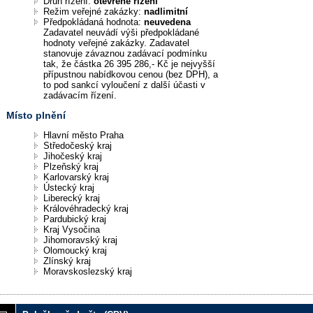
Druh řízení:
otevřené řízení
Režim veřejné zakázky:
nadlimitní
Předpokládaná hodnota:
neuvedena
Zadavatel neuvádí výši předpokládané
hodnoty veřejné zakázky. Zadavatel
stanovuje závaznou zadávací podmínku
tak, že částka 26 395 286,- Kč je nejvyšší
přípustnou nabídkovou cenou (bez DPH), a
to pod sankcí vyloučení z další účasti v
zadávacím řízení.
Místo plnění
Hlavní město Praha
Středočeský kraj
Jihočeský kraj
Plzeňský kraj
Karlovarský kraj
Ústecký kraj
Liberecký kraj
Královéhradecký kraj
Pardubický kraj
Kraj Vysočina
Jihomoravský kraj
Olomoucký kraj
Zlínský kraj
Moravskoslezský kraj