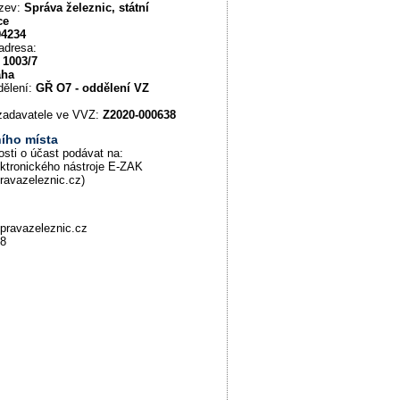
ázev:
Správa železnic, státní
ce
94234
adresa:
 1003/7
aha
dělení:
GŘ O7 - oddělení VZ
u zadavatele ve VVZ:
Z2020-000638
ího místa
osti o účast podávat na:
ektronického nástroje E-ZAK
pravazeleznic.cz)
pravazeleznic.cz
88