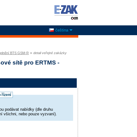
čeština
»
doplnění BTS GSM-R
detail veřejné zakázky
ové sítě pro ERTMS -
 řízení
k
u podávat nabídky (dle druhu
ní všichni, nebo pouze vyzvaní).