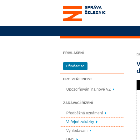
Správa železnic, státní
organizace
PŘIHLÁŠENÍ
hl
V
Přihlásit se
d
PRO VEŘEJNOST
Upozorňování na nové VZ
ZADÁVACÍ ŘÍZENÍ
Předběžná oznámení
Veřejné zakázky
Vyhledávání
DNS