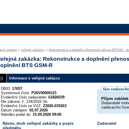
»
»
avní stránka
veřejné zakázky
Rekonstrukce a doplnění přenosové sítě pro ERTMS - 
eřejná zakázka: Rekonstrukce a doplnění přenos
oplnění BTS GSM-R
Informace o veřejné zakázce
DBID:
17657
fáze zadávacího
Systémové číslo:
P26V00000115
Evidenční číslo zadavatele:
61826039
Příjem nabíde
Dle zákona: č. 134/2016 Sb.
Dodavatelé moho
Evidenční číslo ve VVZ:
Z2026-035263
zadávacího říze
Datum zahájení:
02.07.2026
Nabídku podat do:
15.09.2026 09:00
Název, druh veřejné zakázky a popis
Zadavatel
předmětu