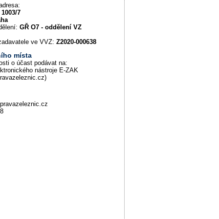
adresa:
 1003/7
aha
dělení:
GŘ O7 - oddělení VZ
u zadavatele ve VVZ:
Z2020-000638
ího místa
osti o účast podávat na:
ektronického nástroje E-ZAK
pravazeleznic.cz)
pravazeleznic.cz
88