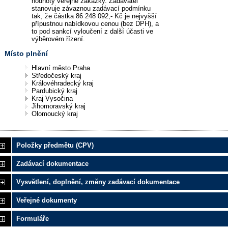
hodnoty veřejné zakázky. Zadavatel
stanovuje závaznou zadávací podmínku
tak, že částka 86 248 092,- Kč je nejvyšší
přípustnou nabídkovou cenou (bez DPH), a
to pod sankcí vyloučení z další účasti ve
výběrovém řízení.
Místo plnění
Hlavní město Praha
Středočeský kraj
Královéhradecký kraj
Pardubický kraj
Kraj Vysočina
Jihomoravský kraj
Olomoucký kraj
Položky předmětu (CPV)
Zadávací dokumentace
Vysvětlení, doplnění, změny zadávací dokumentace
Veřejné dokumenty
Formuláře