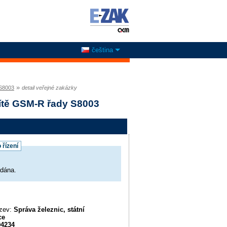
čeština
»
 S8003
detail veřejné zakázky
ítě GSM-R řady S8003
 řízení
adána.
ázev:
Správa železnic, státní
ce
94234