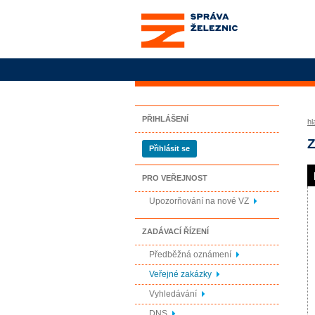
Správa železnic, státní
organizace
PŘIHLÁŠENÍ
hl
Z
Přihlásit se
PRO VEŘEJNOST
Upozorňování na nové VZ
ZADÁVACÍ ŘÍZENÍ
Předběžná oznámení
Veřejné zakázky
Vyhledávání
DNS