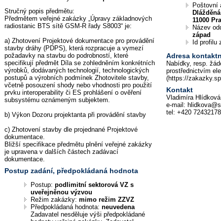
Poštovní 
Stručný popis předmětu:
Dlážděná
Předmětem veřejné zakázky „Úpravy základnových
11000 Pr
radiostanic BTS sítě GSM-R řady S8003“ je:
Název od
západ
a) Zhotovení Projektové dokumentace pro provádění
Id profil
stavby dráhy (PDPS), která rozpracuje a vymezí
požadavky na stavbu do podrobností, které
Adresa kontaktn
specifikují předmět Díla se zohledněním konkrétních
Nabídky, resp. žád
výrobků, dodávaných technologií, technologických
prostřednictvím el
postupů a výrobních podmínek Zhotovitele stavby,
(https://zakazky.s
včetně posouzení shody nebo vhodnosti pro použití
Kontakt
prvku interoperability či ES prohlášení o ověření
Vladimíra Hlídková
subsystému oznámeným subjektem.
e-mail: hlidkova@s
tel: +420 7243217
b) Výkon Dozoru projektanta při provádění stavby
c) Zhotovení stavby dle projednané Projektové
dokumentace.
Bližší specifikace předmětu plnění veřejné zakázky
je upravena v dalších částech zadávací
dokumentace.
Postup zadání, předpokládaná hodnota
Postup:
podlimitní sektorová VZ s
uveřejněnou výzvou
Režim zakázky:
mimo režim ZZVZ
Předpokládaná hodnota:
neuvedena
Zadavatel nesděluje výši předpokládané