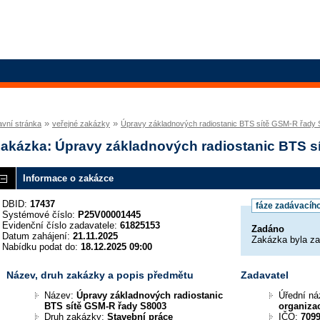
»
»
avní stránka
veřejné zakázky
Úpravy základnových radiostanic BTS sítě GSM-R řady
akázka: Úpravy základnových radiostanic BTS s
Informace o zakázce
DBID:
17437
fáze zadávacího
Systémové číslo:
P25V00001445
Evidenční číslo zadavatele:
61825153
Zadáno
Datum zahájení:
21.11.2025
Zakázka byla z
Nabídku podat do:
18.12.2025 09:00
Název, druh zakázky a popis předmětu
Zadavatel
Název:
Úpravy základnových radiostanic
Úřední n
BTS sítě GSM-R řady S8003
organiza
Druh zakázky:
Stavební práce
IČO:
709