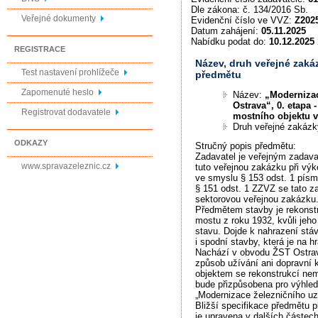
Dle zákona: č. 134/2016 Sb.
Veřejné dokumenty
Evidenční číslo ve VVZ:
Z202
Datum zahájení:
05.11.2025
Nabídku podat do:
10.12.2025 
REGISTRACE
Název, druh veřejné zaká
Test nastavení prohlížeče
předmětu
Zapomenuté heslo
Název:
„Modernizac
Ostrava“, 0. etapa 
Registrovat dodavatele
mostního objektu v
Druh veřejné zakáz
ODKAZY
Stručný popis předmětu:
Zadavatel je veřejným zadava
www.spravazeleznic.cz
tuto veřejnou zakázku při výk
ve smyslu § 153 odst. 1 písm
§ 151 odst. 1 ZZVZ se tato 
sektorovou veřejnou zakázku
Předmětem stavby je rekonst
mostu z roku 1932, kvůli jeh
stavu. Dojde k nahrazení stá
i spodní stavby, která je na hr
Nachází v obvodu ŽST Ostrava
způsob užívání ani dopravní 
objektem se rekonstrukcí ne
bude přizpůsobena pro výhled
„Modernizace železničního uz
Bližší specifikace předmětu 
je upravena v dalších částec