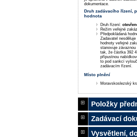
dokumentace.
Druh zadávacího řízení,
hodnota
Druh řízení:
otevřen
Režim veřejné zaká
Předpokládaná hodn
Zadavatel nesděluje
hodnoty veřejné zak
stanovuje závaznou
tak, že částka 392 4
přípustnou nabídkov
to pod sankcí vylouč
zadávacím řízení.
Místo plnění
Moravskoslezský kr
Položky před
Zadávací do
Vysvětlení, 