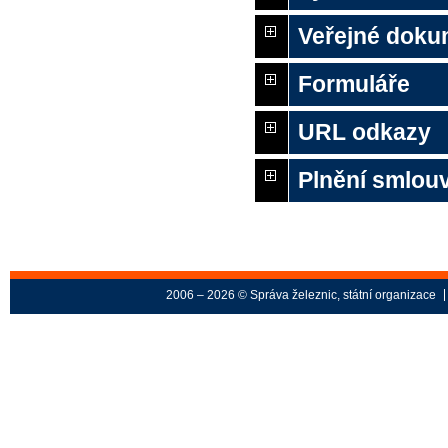
Veřejné doku
Formuláře
URL odkazy
Plnění smlouv
2006 – 2026 © Správa železnic, státní organizace