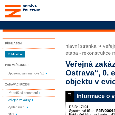
Správa železnic, státní
organizace
PŘIHLÁŠENÍ
»
hlavní stránka
veřej
etapa - rekonstrukce 
Přihlásit se
Veřejná zakáz
PRO VEŘEJNOST
Ostrava“, 0. 
Upozorňování na nové VZ
objektu v evi
ZADÁVACÍ ŘÍZENÍ
Předběžná oznámení
Informace o 
Veřejné zakázky
DBID:
17404
Vyhledávání
Systémové číslo:
P25V00001
Evidenční číslo zadavatele:
61
DNS