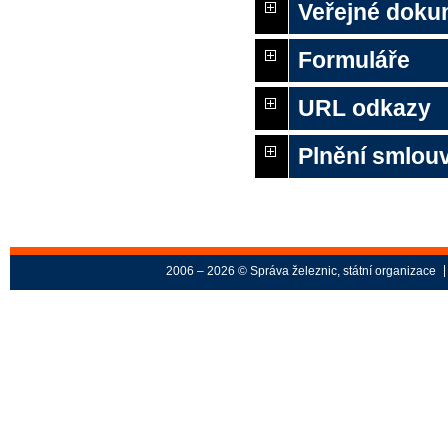
Veřejné doku
Formuláře
URL odkazy
Plnění smlouv
2006 – 2026 © Správa železnic, státní organizace