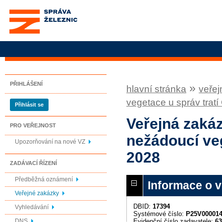
Správa železnic, státní
organizace
PŘIHLÁŠENÍ
»
hlavní stránka
veřej
vegetace u správ tra
Přihlásit se
Veřejná zaká
PRO VEŘEJNOST
nežádoucí ve
Upozorňování na nové VZ
2028
ZADÁVACÍ ŘÍZENÍ
Předběžná oznámení
Informace o 
Veřejné zakázky
DBID:
17394
Vyhledávání
Systémové číslo:
P25V00001
Evidenční číslo zadavatele:
63
DNS