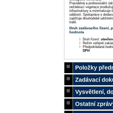
Pravidelná a profesionální údr
nežádoucí vegetace prodlužuj
infrastruktury a minimalizuje
událostí. Spolupráce s dodava
zajišťuje dlouhodobě udržiteln
tratě.
Druh zadávacího řízení,
hodnota
Druh řízení:
otevřen
Režim veřejné zaká
Předpokládaná hodn
DPH
Položky před
Zadávací do
Vysvětlení, 
Ostatní zpráv