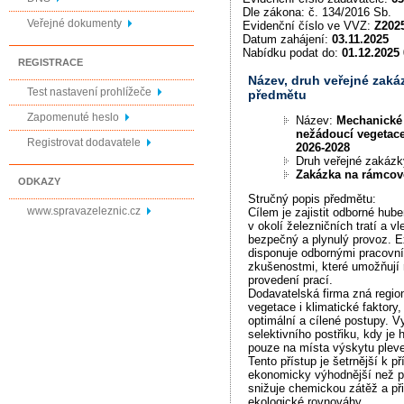
Dle zákona: č. 134/2016 Sb.
Veřejné dokumenty
Evidenční číslo ve VVZ:
Z202
Datum zahájení:
03.11.2025
Nabídku podat do:
01.12.2025 
REGISTRACE
Název, druh veřejné zaká
Test nastavení prohlížeče
předmětu
Zapomenuté heslo
Název:
Mechanické
nežádoucí vegetace
Registrovat dodavatele
2026-2028
Druh veřejné zakáz
Zakázka na rámco
ODKAZY
Stručný popis předmětu:
www.spravazeleznic.cz
Cílem je zajistit odborné hu
v okolí železničních tratí a vl
bezpečný a plynulý provoz. E
disponuje odbornými pracovní
zkušenostmi, které umožňují r
provedení prací.
Dodavatelská firma zná regio
vegetace i klimatické faktory,
optimální a cílené postupy. 
selektivního postřiku, kdy je 
pouze na místa výskytu pleve
Tento přístup je šetrnější k př
ekonomicky výhodnější než pl
snižuje chemickou zátěž a př
ekologické rovnováhy.