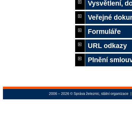
Vysvětlení, 
Veřejné doku
Formuláře
URL odkazy
Plnění smlouv
2006 – 2026 © Správa železnic, státní organizace