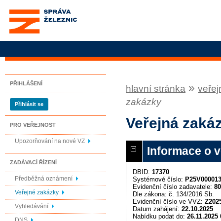
Správa železnic, státní
organizace
PŘIHLÁŠENÍ
»
hlavní stránka
veřej
zakázky
Přihlásit se
Veřejná zakáz
PRO VEŘEJNOST
Upozorňování na nové VZ
Informace o 
ZADÁVACÍ ŘÍZENÍ
DBID:
17370
Předběžná oznámení
Systémové číslo:
P25V00001
Evidenční číslo zadavatele:
80
Veřejné zakázky
Dle zákona: č. 134/2016 Sb.
Evidenční číslo ve VVZ:
Z202
Vyhledávání
Datum zahájení:
22.10.2025
Nabídku podat do:
26.11.2025 
DNS