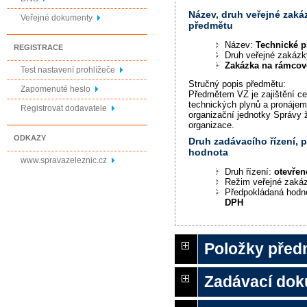
Název, druh veřejné zaká
Veřejné dokumenty
předmětu
Název:
Technické p
REGISTRACE
Druh veřejné zakáz
Zakázka na rámco
Test nastavení prohlížeče
Stručný popis předmětu:
Zapomenuté heslo
Předmětem VZ je zajištění ce
technických plynů a pronájem
Registrovat dodavatele
organizační jednotky Správy ž
organizace.
ODKAZY
Druh zadávacího řízení,
hodnota
www.spravazeleznic.cz
Druh řízení:
otevřen
Režim veřejné zaká
Předpokládaná hodn
DPH
Položky před
Zadávací do