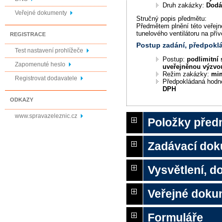
Druh zakázky:
Dodá
Veřejné dokumenty
Stručný popis předmětu:
Předmětem plnění této veřej
tunelového ventilátoru na pří
REGISTRACE
Postup zadání, předpok
Test nastavení prohlížeče
Postup:
podlimitní 
Zapomenuté heslo
uveřejněnou výzvo
Režim zakázky:
mi
Registrovat dodavatele
Předpokládaná hodn
DPH
ODKAZY
www.spravazeleznic.cz
Položky před
Zadávací do
Vysvětlení, 
Veřejné doku
Formuláře