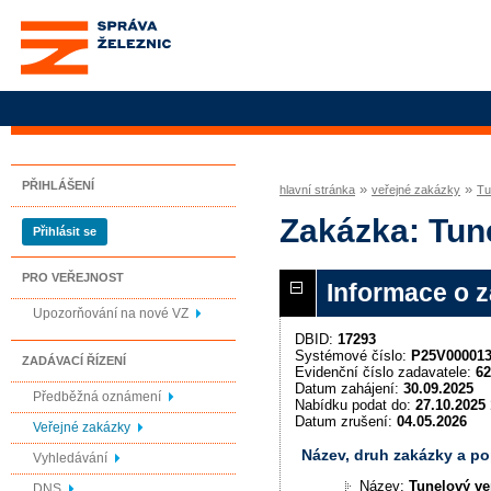
Správa železnic, státní
organizace
PŘIHLÁŠENÍ
»
»
hlavní stránka
veřejné zakázky
Tu
Zakázka: Tune
Přihlásit se
PRO VEŘEJNOST
Informace o 
Upozorňování na nové VZ
DBID:
17293
Systémové číslo:
P25V00001
ZADÁVACÍ ŘÍZENÍ
Evidenční číslo zadavatele:
62
Datum zahájení:
30.09.2025
Předběžná oznámení
Nabídku podat do:
27.10.2025 
Datum zrušení:
04.05.2026
Veřejné zakázky
Název, druh zakázky a p
Vyhledávání
Název:
Tunelový ven
DNS