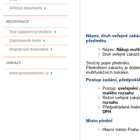
Veřejné dokumenty
REGISTRACE
Test nastavení prohlížeče
Název, druh veřejné zaká
předmětu
Zapomenuté heslo
Název:
Nákup multi
Registrovat dodavatele
Druh veřejné zakáz
Stručný popis předmětu:
ODKAZY
Předmětem zakázky je dodán
multifunkčních tiskáren.
www.spravazeleznic.cz
Postup zadání, předpok
Postup:
uveřejnění 
malého rozsahu
Režim veřejné zaká
rozsahu
Předpokládaná hodn
DPH
Místo plnění
Hlavní město Praha