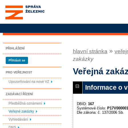
Správa železnic, státní
organizace
PŘIHLÁŠENÍ
»
hlavní stránka
veřej
zakázky
Přihlásit se
Veřejná zaká
PRO VEŘEJNOST
Upozorňování na nové VZ
Informace o 
ZADÁVACÍ ŘÍZENÍ
Předběžná oznámení
DBID:
167
Systémové číslo:
P17V00000
Veřejné zakázky
Dle zákona: č. 137/2006 Sb.
Vyhledávání
DNS