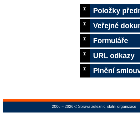
Položky před
Veřejné doku
Formuláře
URL odkazy
Plnění smlouv
2006 – 2026 © Správa železnic, státní organizace