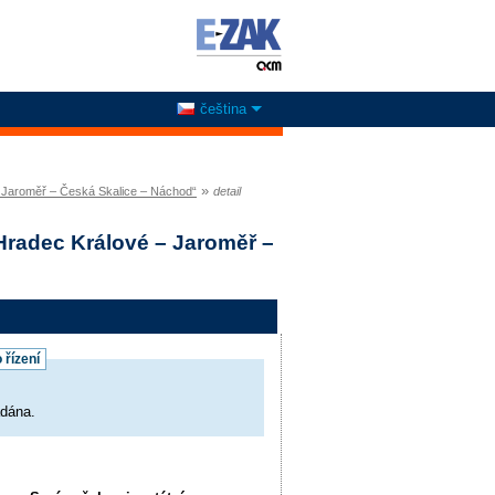
čeština
»
– Jaroměř – Česká Skalice – Náchod“
detail
Hradec Králové – Jaroměř –
 řízení
adána.