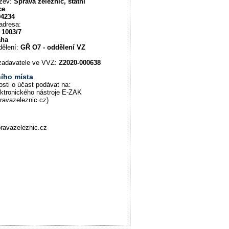
ázev:
Správa železnic, státní
ce
94234
adresa:
 1003/7
aha
dělení:
GŘ O7 - oddělení VZ
u zadavatele ve VVZ:
Z2020-000638
ího místa
osti o účast podávat na:
ektronického nástroje E-ZAK
pravazeleznic.cz)
ravazeleznic.cz