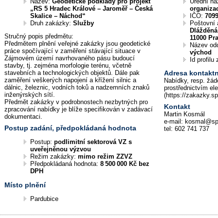
Název:
Geodetické podklady pro projekt
Úřední n
„RS 5 Hradec Králové – Jaroměř – Česká
organiza
Skalice – Náchod“
IČO:
709
Druh zakázky:
Služby
Poštovní 
Dlážděná
Stručný popis předmětu:
11000 Pr
Předmětem plnění veřejné zakázky jsou geodetické
Název od
práce spočívající v zaměření stávající situace v
východ
Zájmovém území navrhovaného pásu budoucí
Id profil
stavby, tj. zejména morfologie terénu, včetně
stavebních a technologických objektů. Dále pak
Adresa kontaktn
zaměření veškerých napojení a křížení silnic a
Nabídky, resp. žád
dálnic, železnic, vodních toků a nadzemních znaků
prostřednictvím el
inženýrských sítí.
(https://zakazky.s
Předmět zakázky v podrobnostech nezbytných pro
Kontakt
zpracování nabídky je blíže specifikován v zadávací
Martin Kosmál
dokumentaci.
e-mail: kosmal@sp
Postup zadání, předpokládaná hodnota
tel: 602 741 737
Postup:
podlimitní sektorová VZ s
uveřejněnou výzvou
Režim zakázky:
mimo režim ZZVZ
Předpokládaná hodnota:
8 500 000 Kč bez
DPH
Místo plnění
Pardubice