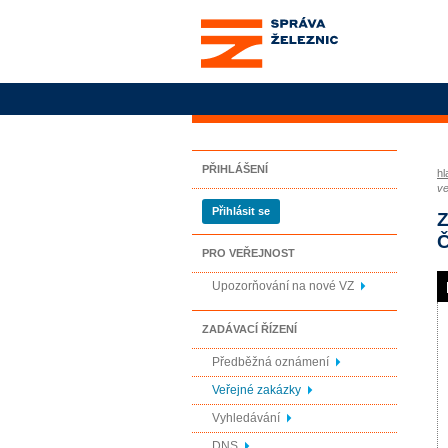
Správa železnic, státní
organizace
PŘIHLÁŠENÍ
hl
ve
Přihlásit se
Z
Č
PRO VEŘEJNOST
Upozorňování na nové VZ
ZADÁVACÍ ŘÍZENÍ
Předběžná oznámení
Veřejné zakázky
Vyhledávání
DNS