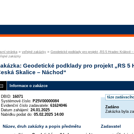
»
»
avní stránka
veřejné zakázky
Geodetické podklady pro projekt „RS 5 Hradec Králové 
řejné zakázky
akázka: Geodetické podklady pro projekt „RS 5 
eská Skalice – Náchod“
Informace o zakázce
DBID:
16071
fáze zadávacího
Systémové číslo:
P25V00000084
Evidenční číslo zadavatele:
61624046
Zadáno
Datum zahájení:
24.01.2025
Zakázka byla z
Nabídku podat do:
05.02.2025 14:00
Název, druh zakázky a popis předmětu
Zadavatel