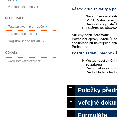
Veřejné dokumenty
Název, druh zakázky a p
Název:
Servis elek
REGISTRACE
SSZT Praha západ
Druh zakázky:
Služ
Test nastavení prohlížeče
Zakázka na rámco
Zapomenuté heslo
Stručný popis předmětu:
Pozáruční opravy výrobků, se
Registrovat dodavatele
spolupráce při havarijních o
Praha s.r.o.
ODKAZY
Postup zadání, předpok
Postup:
uveřejnění 
www.spravazeleznic.cz
ze zákona
Režim zakázky:
mi
Předpokládaná hodn
Položky před
Veřejné doku
Formuláře