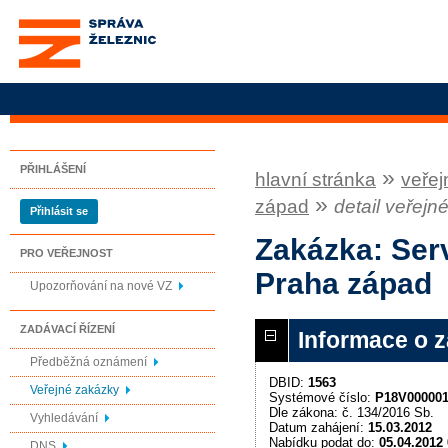
Správa železnic, státní
organizace
PŘIHLÁŠENÍ
»
hlavní stránka
veřej
»
západ
detail veřejn
Přihlásit se
Zakázka: Ser
PRO VEŘEJNOST
Praha západ
Upozorňování na nové VZ
ZADÁVACÍ ŘÍZENÍ
Informace o 
Předběžná oznámení
DBID:
1563
Veřejné zakázky
Systémové číslo:
P18V00000
Dle zákona: č. 134/2016 Sb.
Vyhledávání
Datum zahájení:
15.03.2012
Nabídku podat do:
05.04.2012 
DNS