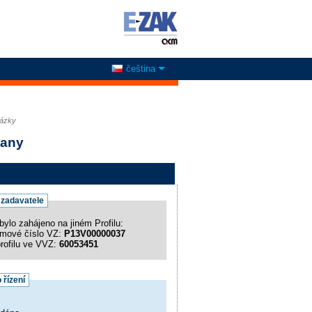
čeština
kázky
cany
l zadavatele
bylo zahájeno na jiném Profilu:
émové číslo VZ:
P13V00000037
profilu ve VVZ:
60053451
 řízení