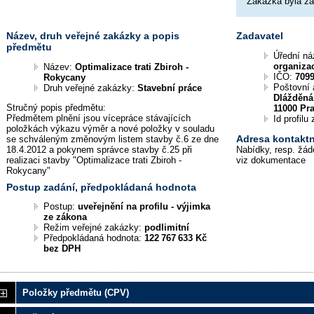
Zakázka byla z
Název, druh veřejné zakázky a popis
Zadavatel
předmětu
Úřední n
organiza
Název:
Optimalizace trati Zbiroh -
IČO:
709
Rokycany
Poštovní 
Druh veřejné zakázky:
Stavební práce
Dlážděná
Stručný popis předmětu:
11000 Pr
Předmětem plnění jsou vícepráce stávajících
Id profil
položkách výkazu výměr a nové položky v souladu
Adresa kontaktn
se schváleným změnovým listem stavby č.6 ze dne
18.4.2012 a pokynem správce stavby č.25 při
Nabídky, resp. žád
realizaci stavby "Optimalizace trati Zbiroh -
viz dokumentace
Rokycany"
Postup zadání, předpokládaná hodnota
Postup:
uveřejnění na profilu - výjimka
ze zákona
Režim veřejné zakázky:
podlimitní
Předpokládaná hodnota:
122 767 633 Kč
bez DPH
Položky předmětu (CPV)