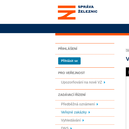
Správa železnic, státní
organizace
PŘIHLÁŠENÍ
hl
V
Přihlásit se
PRO VEŘEJNOST
Upozorňování na nové VZ
ZADÁVACÍ ŘÍZENÍ
Předběžná oznámení
Veřejné zakázky
Vyhledávání
DNS