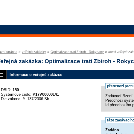
»
»
»
avní stránka
veřejné zakázky
Optimalizace trati Zbiroh - Rokycany
detail veřejné za
eřejná zakázka: Optimalizace trati Zbiroh - Roky
Informace o veřejné zakázce
předchozí profi
DBID:
150
Systémové číslo:
P17V00000141
Zadávací řízení 
Dle zákona: č. 137/2006 Sb.
Předchozí syst
Id předchozího 
fáze zadávacího
Zadáno