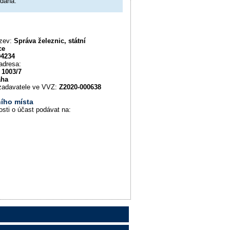
adána.
ázev:
Správa železnic, státní
ce
94234
adresa:
 1003/7
aha
u zadavatele ve VVZ:
Z2020-000638
ího místa
osti o účast podávat na: