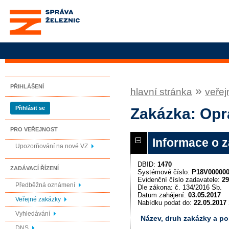
Správa železnic, státní
organizace
PŘIHLÁŠENÍ
»
hlavní stránka
veřej
Přihlásit se
Zakázka: Op
PRO VEŘEJNOST
Informace o 
Upozorňování na nové VZ
DBID:
1470
ZADÁVACÍ ŘÍZENÍ
Systémové číslo:
P18V00000
Evidenční číslo zadavatele:
29
Předběžná oznámení
Dle zákona: č. 134/2016 Sb.
Datum zahájení:
03.05.2017
Veřejné zakázky
Nabídku podat do:
22.05.2017 
Vyhledávání
Název, druh zakázky a p
DNS