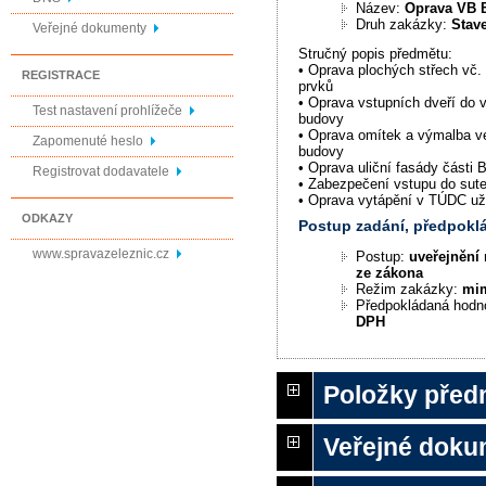
Název:
Oprava VB 
Druh zakázky:
Stav
Veřejné dokumenty
Stručný popis předmětu:
• Oprava plochých střech vč
REGISTRACE
prvků
• Oprava vstupních dveří do v
Test nastavení prohlížeče
budovy
• Oprava omítek a výmalba ve
Zapomenuté heslo
budovy
• Oprava uliční fasády části 
Registrovat dodavatele
• Zabezpečení vstupu do sut
• Oprava vytápění v TÚDC u
ODKAZY
Postup zadání, předpok
www.spravazeleznic.cz
Postup:
uveřejnění 
ze zákona
Režim zakázky:
mi
Předpokládaná hodn
DPH
Položky před
Veřejné doku