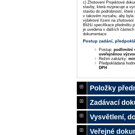
c) Zhotovení Projektové dok
stavby, která rozpracuje a v
stavbu do podrobností, které 
v takovém rozsahu, aby byla
výběrové řízení na zhotovení
Bližší specifikace předmětu 
je uvedena v dalších částech
dokumentace.
Postup zadání, předpok
Postup:
podlimitní 
uveřejněnou výzvo
Režim zakázky:
mi
Předpokládaná hodn
DPH
Položky před
Zadávací do
Vysvětlení, 
Veřejné doku