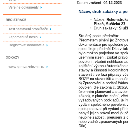
Datum zrušení:
04.12.2023
Veřejné dokumenty
Název, druh zakázky a p
Název:
Rekonstrukc
REGISTRACE
Plzeň, Sušická 23
Druh zakázky:
Služ
Test nastavení prohlížeče
Stručný popis předmětu:
Zapomenuté heslo
Předmětem plnění je: Zhotove
dokumentace pro společné pov
Registrovat dodavatele
specifikuje předmět Díla v ta
bylo možno projednat ve spo
územním řízení, získat prav
ODKAZY
povolení, včetně notifikace a
zajištění výkonu Autorského d
www.spravazeleznic.cz
stavby a činností koordinátor
staveništi ve fázi přípravy v
BOZP na staveništi a manuál
b) Zpracování a podání žádos
povolení dle zákona č. 183/2
územním plánování a stavebn
zákon), v platném znění, vče
vyžadovaných podkladů, jej
vydání společného povolení. 
spolupracovat při vydání přís
nabytí jejich právní moci (v 
neúplné žádosti, přerušení z
nebo vadně zpracovaných pod
Díla).