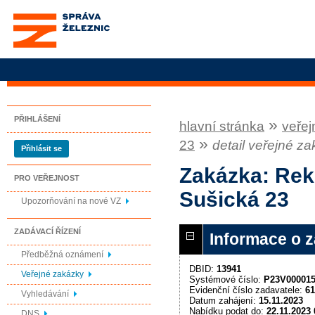
Správa železnic, státní
organizace
PŘIHLÁŠENÍ
»
hlavní stránka
veřej
»
23
detail veřejné z
Přihlásit se
Zakázka: Rek
PRO VEŘEJNOST
Sušická 23
Upozorňování na nové VZ
ZADÁVACÍ ŘÍZENÍ
Informace o 
Předběžná oznámení
DBID:
13941
Veřejné zakázky
Systémové číslo:
P23V00001
Evidenční číslo zadavatele:
61
Vyhledávání
Datum zahájení:
15.11.2023
Nabídku podat do:
22.11.2023 
DNS