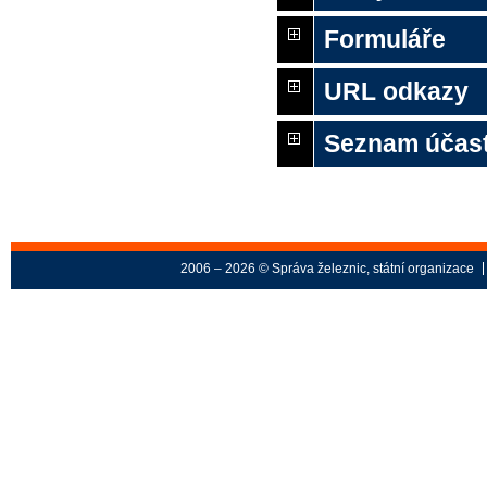
Formuláře
URL odkazy
Seznam účas
2006 – 2026 © Správa železnic, státní organizace