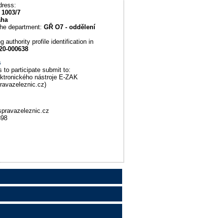
dress:
 1003/7
aha
the department:
GŘ O7 - oddělení
d
g authority profile identification in
20-000638
s
 to participate submit to:
ektronického nástroje E-ZAK
pravazeleznic.cz)
pravazeleznic.cz
898