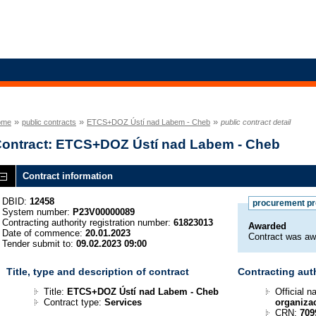
»
»
»
ome
public contracts
ETCS+DOZ Ústí nad Labem - Cheb
public contract detail
ontract: ETCS+DOZ Ústí nad Labem - Cheb
Contract information
DBID:
12458
procurement p
System number:
P23V00000089
Contracting authority registration number:
61823013
Awarded
Date of commence:
20.01.2023
Contract was aw
Tender submit to:
09.02.2023 09:00
Title, type and description of contract
Contracting aut
Title:
ETCS+DOZ Ústí nad Labem - Cheb
Official 
Contract type:
Services
organiza
CRN:
709