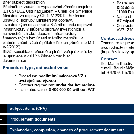
Brief subject description:
Postal ad
Předmětem zadání je vypracování Záměru projektu
Dlážděná
„ETCS+DOZ Ústí nad Labem – Cheb“ dle Směrnice
11000 Pr
Ministerstva dopravy ČR č. V-2/2012, Směrnice
Name of 
upravující postupy Ministerstva dopravy,
VZ zápa
investorských organizací a Státního fondu dopravní
Contractin
infrastruktury v průběhu přípravy investičních a
VVZ:
Z20
neinvestičních akcí dopravní infrastruktury,
financovaných bez účasti státního rozpočtu, v
Contact addres
platném znění, včetně příloh (dále jen „Směrnice MD
Tenders or requests
V-2/2012“).
prostřednictvím el
Bližší specifikace předmětu plnění veřejné zakázky
(https://zakazky.s
je upravena v dalších částech zadávací
Contact
dokumentace.
Bc. Martin Baudis
Procedure type, estimated value
e-mail: BaudisM@s
tel: +420 601 570 
Procedure:
podlimitní sektorová VZ s
uveřejněnou výzvou
Contract regime:
not under the Act regime
Estimated value:
9 400 000 Kč without VAT
Subject items (CPV)
Procurement documents
Explanation, completion, changes of procurement documents