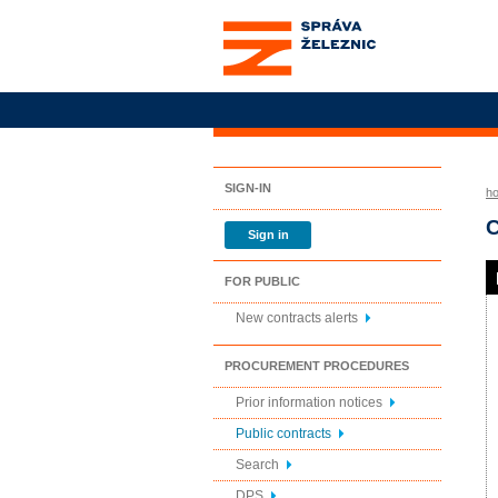
Správa železnic, státní
organizace
SIGN-IN
h
C
Sign in
FOR PUBLIC
New contracts alerts
PROCUREMENT PROCEDURES
Prior information notices
Public contracts
Search
DPS