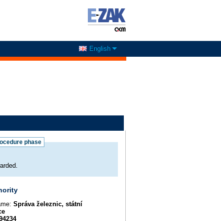
English
rocedure phase
arded.
hority
name:
Správa železnic, státní
ce
94234