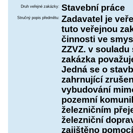
Stavební práce
Druh veřejné zakázky:
Zadavatel je veř
Stručný popis předmětu:
tuto veřejnou za
činnosti ve smysl
ZZVZ. v souladu 
zakázka považuj
Jedná se o stavb
zahrnující zruše
vybudování mimo
pozemní komunik
železničním přeje
železniční dopra
zajištěno pomocí