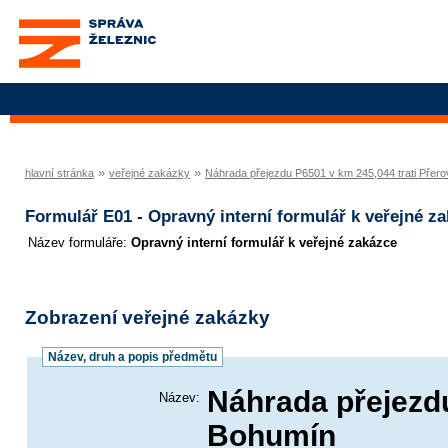
Správa železnic, státní
organizace
»
»
hlavní stránka
veřejné zakázky
Náhrada přejezdu P6501 v km 245,044 trati Přer
Formulář E01 - Opravný interní formulář k veřejné z
Název formuláře
Opravný interní formulář k veřejné zakázce
Zobrazení veřejné zakázky
Název, druh a popis předmětu
Náhrada přejezdu
Název:
Bohumín