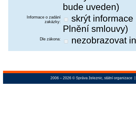
bude uveden)
skrýt informace o výsledku zakázky na Profilu (blok
Informace o zadání
zakázky:
Plnění smlouvy)
nezobrazovat in
Dle zákona:
2006 – 2026 © Správa železnic, státní organizace