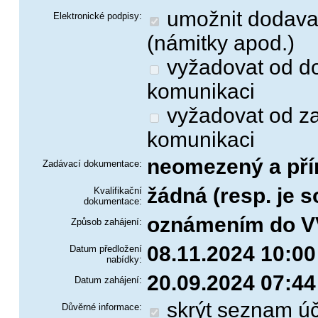
umožnit dodavatelům odesílat zadavateli zprávy
Elektronické podpisy:
(námitky apod.)
vyžadovat od dodavatelů elektronický podpis při
komunikaci
vyžadovat od zadavatele elektronický podpis při
komunikaci
neomezený a pří
Zadávací dokumentace:
žádná (resp. je 
Kvalifikační
dokumentace:
oznámením do V
Způsob zahájení:
08.11.2024 10:00
Datum předložení
nabídky:
20.09.2024 07:44
Datum zahájení:
skrýt seznam účastníků na Profilu (vybraný dodavatel
Důvěrné informace: