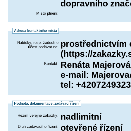
dopravního znače
Místo plnění:
Adresa kontaktního místa
prostřednictvím 
Nabídky, resp. žádosti o
účast podávat na:
(https://zakazky.
Renáta Majerová
Kontakt:
e-mail: Majerov
tel: +420724932
Hodnota, dokumentace, zadávací řízení
nadlimitní
Režim veřejné zakázky:
otevřené řízení
Druh zadávacího řízení: