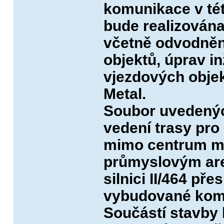
komunikace v tét
bude realizován
včetně odvodnění
objektů, úprav i
vjezdových objek
Metal.
Soubor uvedených
vedení trasy pr
mimo centrum mě
průmyslovým are
silnici II/464 př
vybudované kom
Součástí stavby