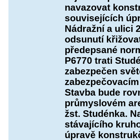
navazovat konst
souvisejících úp
Nádražní a ulici 
odsunutí křižova
předepsané norm
P6770 trati Stud
zabezpečen svě
zabezpečovacím 
Stavba bude rovn
průmyslovém areá
žst. Studénka. N
stávajícího kruh
úpravě konstruk