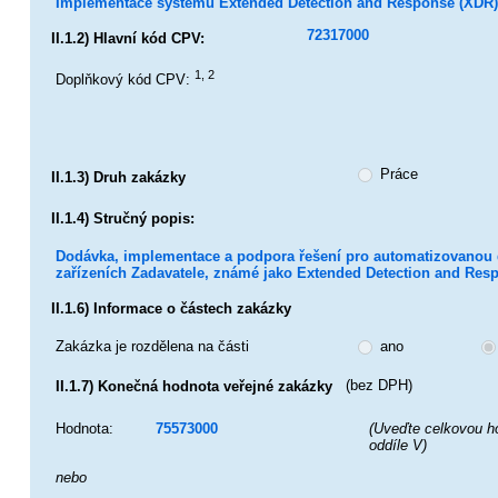
Implementace systému Extended Detection and Response (XDR)
72317000
II.1.2) Hlavní kód CPV:
1, 2
Doplňkový kód CPV:
Práce
II.1.3) Druh zakázky
II.1.4) Stručný popis:
Dodávka, implementace a podpora řešení pro automatizovanou de
zařízeních Zadavatele, známé jako Extended Detection and Res
II.1.6) Informace o částech zakázky
Zakázka je rozdělena na části
ano
(bez DPH)
II.1.7) Konečná hodnota veřejné zakázky
Hodnota:
75573000
(Uveďte celkovou h
oddíle V)
nebo