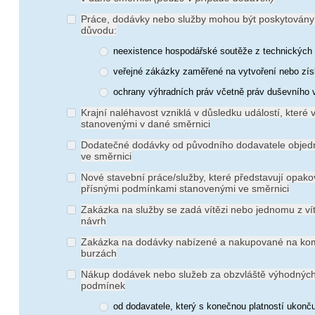
Práce, dodávky nebo služby mohou být poskytován
důvodu:
neexistence hospodářské soutěže z technických
veřejné zákázky zaměřené na vytvoření nebo zí
ochrany výhradních práv včetně práv duševního v
Krajní naléhavost vzniklá v důsledku událostí, kter
stanovenými v dané směrnici
Dodatečné dodávky od původního dodavatele objed
ve směrnici
Nové stavební práce/služby, které představují opako
přísnými podmínkami stanovenými ve směrnici
Zakázka na služby se zadá vítězi nebo jednomu z ví
návrh
Zakázka na dodávky nabízené a nakupované na kom
burzách
Nákup dodávek nebo služeb za obzvláště výhodnýc
podmínek
od dodavatele, který s konečnou platností ukonč