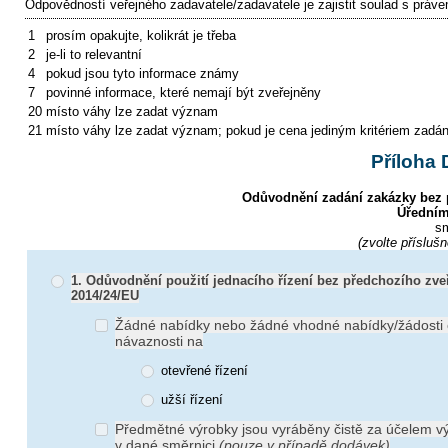
Odpovědností veřejného zadavatele/zadavatele je zajistit soulad s práv
1
prosím opakujte, kolikrát je třeba
2
je-li to relevantní
4
pokud jsou tyto informace známy
7
povinné informace, které nemají být zveřejněny
20
místo váhy lze zadat význam
21
místo váhy lze zadat význam; pokud je cena jediným kritériem zadán
Příloha
Odůvodnění zadání zakázky bez p
Úředním
s
(zvolte přísluš
1. Odůvodnění použití jednacího řízení bez předchozího zve
2014/24/EU
Žádné nabídky nebo žádné vhodné nabídky/žádosti 
návaznosti na
otevřené řízení
užší řízení
Předmětné výrobky jsou vyráběny čistě za účelem v
v dané směrnici
(pouze v případě dodávek)