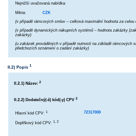
Nejnižší uvažovaná nabídka:
Měna:
CZK
(v případě rámcových smluv – celková maximální hodnota za celou do
(v případě dynamických nákupních systémů – hodnota zakázky (zakáz
zakázky)
(u zakázek prováděných v případě nutnosti na základě rámcových sml
předchozích oznámení o zadání zakázky)
1
II.2) Popis
2
II.2.1) Název:
2
II.2.2) Dodatečný(-é) kód(-y) CPV
1
72317000
Hlavní kód CPV:
1, 2
Doplňkový kód CPV: