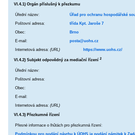
VI.4.1) Orgán příslušný k přezkumu
Úřední název:
Úřad pro ochranu hospodářské so
Poštovní adresa:
třída Kpt. Jaroše 7
Obec:
Brno
E-mail:
posta@uohs.cz
Internetová adresa:
(URL)
https://www.uohs.cz/
2
VI.4.2) Subjekt odpovědný za mediační řízení
Úřední název:
Poštovní adresa:
Obec:
E-mail:
Internetová adresa:
(URL)
VI.4.3) Přezkumné řízení
Přesné informace o lhůtách pro přezkumná řízení:
Podmínkou pro podání návrhu k ÚOHS je podání námitek k Zadava