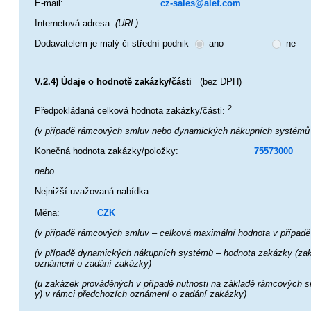
E-mail:
cz-sales@alef.com
Internetová adresa:
(URL)
Dodavatelem je malý či střední podnik
ano
ne
(bez DPH)
V.2.4) Údaje o hodnotě zakázky/části
2
Předpokládaná celková hodnota zakázky/části:
(v případě rámcových smluv nebo dynamických nákupních systémů –
Konečná hodnota zakázky/položky:
75573000
nebo
Nejnižší uvažovaná nabídka:
Měna:
CZK
(v případě rámcových smluv – celková maximální hodnota v případě 
(v případě dynamických nákupních systémů – hodnota zakázky (zakáze
oznámení o zadání zakázky)
(u zakázek prováděných v případě nutnosti na základě rámcových sml
y) v rámci předchozích oznámení o zadání zakázky)