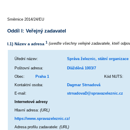
Směrnice 2014/24/EU
Oddíl I: Veřejný zadavatel
1
(uveďte všechny veřejné zadavatele, kteří odpoví
I.1) Název a adresa
Úřední název:
Správa železnic, státní organizace
Poštovní adresa:
Dlážděná 1003/7
Obec:
Praha 1
Kód NUTS:
Kontaktní osoba:
Dagmar Strnadová
E-mail:
strnadovaD@spravazeleznic.cz
Internetové adresy
Hlavní adresa:
(URL)
https://www.spravazeleznic.cz/
Adresa profilu zadavatele:
(URL)