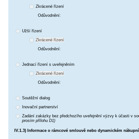
Zkrácené řízení
Odůvodnění:
Užší řízení
Zkrácené řízení
Odůvodnění:
Jednací řízení s uveřejněním
Zkrácené řízení
Odůvodnění:
Soutěžní dialog
Inovační partnerství
Zadání zakázky bez předchozího uveřejnění výzvy k účasti v s
prosím přílohu D1)
IV.1.3) Informace o rámcové smlouvě nebo dynamickém nákupn