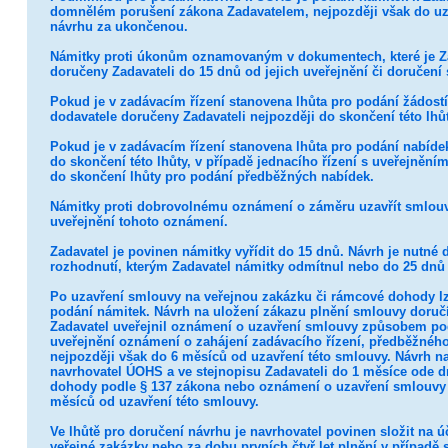
domnělém porušení zákona Zadavatelem, nejpozději však do uza
návrhu za ukončenou.
Námitky proti úkonům oznamovaným v dokumentech, které je Zada
doručeny Zadavateli do 15 dnů od jejich uveřejnění či doručení s
Pokud je v zadávacím řízení stanovena lhůta pro podání žádostí
dodavatele doručeny Zadavateli nejpozději do skončení této lhůt
Pokud je v zadávacím řízení stanovena lhůta pro podání nabíde
do skončení této lhůty, v případě jednacího řízení s uveřejněn
do skončení lhůty pro podání předběžných nabídek.
Námitky proti dobrovolnému oznámení o záměru uzavřít smlouvu
uveřejnění tohoto oznámení.
Zadavatel je povinen námitky vyřídit do 15 dnů. Návrh je nutné
rozhodnutí, kterým Zadavatel námitky odmítnul nebo do 25 dnů
Po uzavření smlouvy na veřejnou zakázku či rámcové dohody lz
podání námitek. Návrh na uložení zákazu plnění smlouvy doručí
Zadavatel uveřejnil oznámení o uzavření smlouvy způsobem pod
uveřejnění oznámení o zahájení zadávacího řízení, předběžnéh
nejpozději však do 6 měsíců od uzavření této smlouvy. Návrh n
navrhovatel ÚOHS a ve stejnopisu Zadavateli do 1 měsíce ode d
dohody podle § 137 zákona nebo oznámení o uzavření smlouvy
měsíců od uzavření této smlouvy.
Ve lhůtě pro doručení návrhu je navrhovatel povinen složit na 
veřejné zakázky nebo za dobu prvních čtyř let plnění v případě