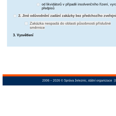
od likvidátorů v případě insolvenčního řízení, vy
předpisů
2. Jiné odůvodnění zadání zakázky bez předchozího zveřejně
Zakázka nespadá do oblasti působnosti příslušné
směrnice
3. Vysvětlení
2006 – 2026 © Správa železnic, státní organizace