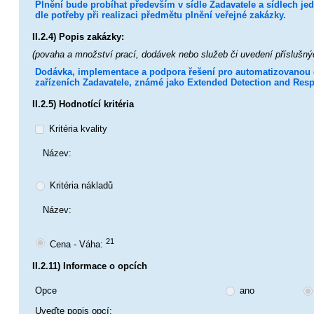
Plnění bude probíhat především v sídle Zadavatele a sídlech je
dle potřeby při realizaci předmětu plnění veřejné zakázky.
II.2.4) Popis zakázky:
(povaha a množství prací, dodávek nebo služeb či uvedení příslušný
Dodávka, implementace a podpora řešení pro automatizovanou de
zařízeních Zadavatele, známé jako Extended Detection and Res
II.2.5) Hodnotící kritéria
Kritéria kvality
Název:
Kritéria nákladů
Název:
21
Cena - Váha:
II.2.11) Informace o opcích
Opce
ano
Uveďte popis opcí: