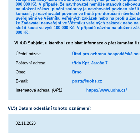
000 000 Kč. V případě, že navrhovatel nemůže stanovit celkovou
na uložení zákazu plnění smlouvy je navrhovatel povinen složit 
koncesí, je navrhovatel povinen ve lhůtě pro doručení návrhu 
uveřejněné ve Věstníku veřejných zakázek nebo na profilu Zadava
že Zadavatel neuveřejní ve Věstníku veřejných zakázek nebo na
složit kauci ve výši 100 000 Kč. V případě návrhu na uložení zá
000 Kč.
VI.4.4) Subjekt, u kterého lze získat informace o přezkumném ří
Úřední název:
Úřad pro ochranu hospodářské so
Poštovní adresa:
třída Kpt. Jaroše 7
Obec:
Brno
E-mail:
posta@uohs.cz
Internetová adresa:
(URL)
https://www.uohs.cz/
VI.5) Datum odeslání tohoto oznámení:
02.11.2023