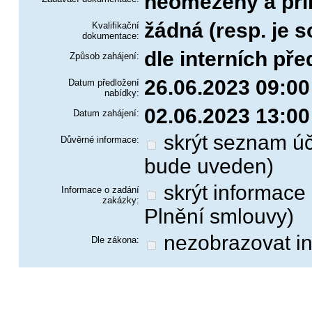
neomezený a pří
žádná (resp. je 
Kvalifikační
dokumentace:
dle interních pře
Způsob zahájení:
26.06.2023 09:00
Datum předložení
nabídky:
02.06.2023 13:00
Datum zahájení:
skrýt seznam účastníků na Profilu (vybraný dodavatel
Důvěrné informace:
bude uveden)
skrýt informace o výsledku zakázky na Profilu (blok
Informace o zadání
zakázky:
Plnění smlouvy)
nezobrazovat in
Dle zákona: