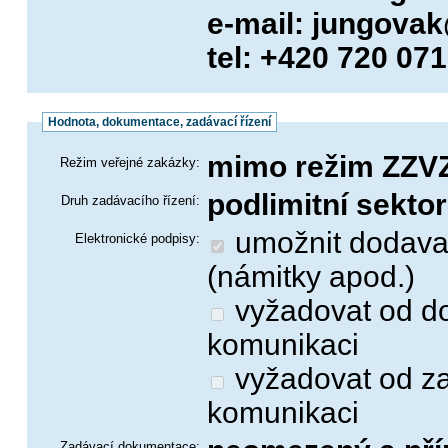
e-mail: jungova
tel: +420 720 07
Hodnota, dokumentace, zadávací řízení
mimo režim ZZV
Režim veřejné zakázky:
podlimitní sekto
Druh zadávacího řízení:
umožnit dodavatelům odesílat zadavateli zprávy
Elektronické podpisy:
(námitky apod.)
vyžadovat od dodavatelů elektronický podpis při
komunikaci
vyžadovat od zadavatele elektronický podpis při
komunikaci
Zadávací dokumentace: