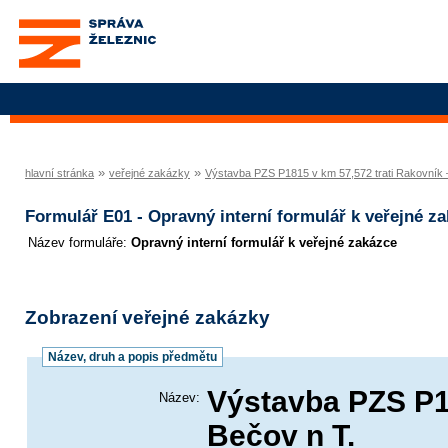
Správa železnic, státní
organizace
»
»
hlavní stránka
veřejné zakázky
Výstavba PZS P1815 v km 57,572 trati Rakovník 
Formulář E01 - Opravný interní formulář k veřejné z
Název formuláře
Opravný interní formulář k veřejné zakázce
Zobrazení veřejné zakázky
Název, druh a popis předmětu
Výstavba PZS P18
Název:
Bečov n T.