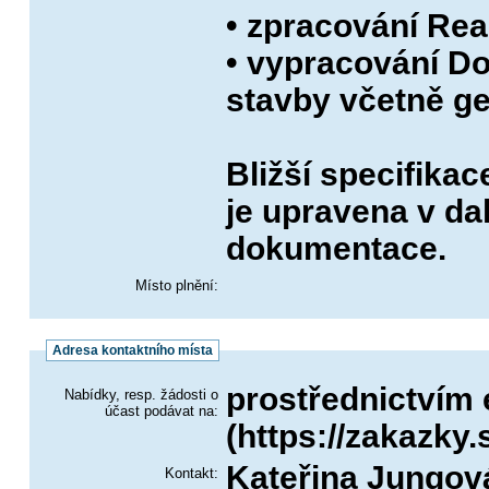
• zpracování Re
• vypracování D
stavby včetně ge
Bližší specifika
je upravena v da
dokumentace.
Místo plnění:
Adresa kontaktního místa
prostřednictvím 
Nabídky, resp. žádosti o
účast podávat na:
(https://zakazky.
Kateřina Jungov
Kontakt: