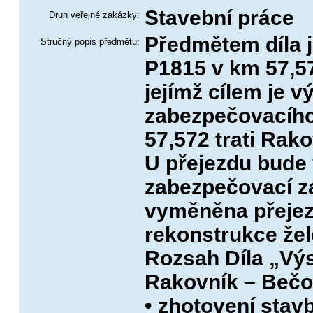
Stavební práce
Druh veřejné zakázky:
Předmětem díla 
Stručný popis předmětu:
P1815 v km 57,57
jejímž cílem je 
zabezpečovacího
57,572 trati Rak
U přejezdu bude
zabezpečovací za
vyměněna přejez
rekonstrukce že
Rozsah Díla „Výs
Rakovník – Bečov
• zhotovení sta