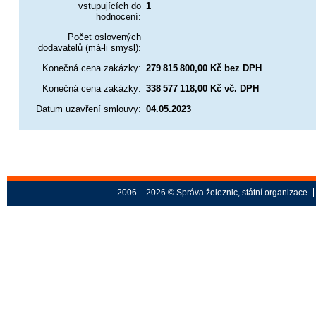
vstupujících do
1
hodnocení:
Počet oslovených
dodavatelů (má-li smysl):
Konečná cena zakázky:
279 815 800,00 Kč bez DPH
Konečná cena zakázky:
338 577 118,00 Kč vč. DPH
Datum uzavření smlouvy:
04.05.2023
2006 – 2026 © Správa železnic, státní organizace