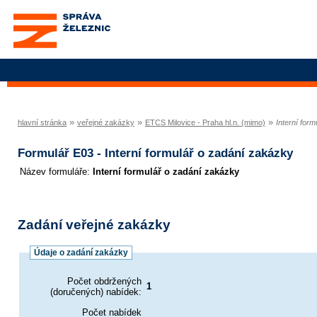
Správa železnic, státní
organizace
»
»
»
hlavní stránka
veřejné zakázky
ETCS Milovice - Praha hl.n. (mimo)
Interní for
Formulář E03 - Interní formulář o zadání zakázky
Název formuláře
Interní formulář o zadání zakázky
Zadání veřejné zakázky
Údaje o zadání zakázky
Počet obdržených
1
(doručených) nabídek:
Počet nabídek