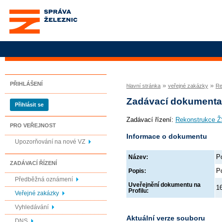
Správa železnic, státní
organizace
PŘIHLÁŠENÍ
»
»
hlavní stránka
veřejné zakázky
Re
Zadávací dokument
Přihlásit se
Zadávací řízení:
Rekonstrukce Ž
PRO VEŘEJNOST
Informace o dokumentu
Upozorňování na nové VZ
P
Název:
ZADÁVACÍ ŘÍZENÍ
P
Popis:
Předběžná oznámení
Uveřejnění dokumentu na
1
Profilu:
Veřejné zakázky
Vyhledávání
Aktuální verze souboru
DNS