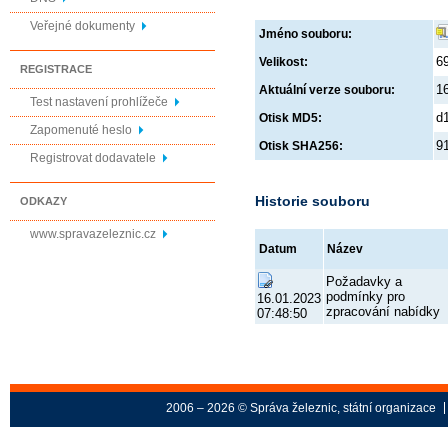
Veřejné dokumenty
Jméno souboru:
6
Velikost:
REGISTRACE
1
Aktuální verze souboru:
Test nastavení prohlížeče
d
Otisk MD5:
Zapomenuté heslo
9
Otisk SHA256:
Registrovat dodavatele
Historie souboru
ODKAZY
www.spravazeleznic.cz
Datum
Název
Požadavky a
podmínky pro
16.01.2023
zpracování nabídky
07:48:50
2006 – 2026 © Správa železnic, státní organizace