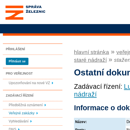
Správa železnic, státní
organizace
PŘIHLÁŠENÍ
»
hlavní stránka
veřej
»
staré nádraží
staže
Přihlásit se
Ostatní doku
PRO VEŘEJNOST
Upozorňování na nové VZ
Zadávací řízení:
Lu
nádraží
ZADÁVACÍ ŘÍZENÍ
Předběžná oznámení
Informace o do
Veřejné zakázky
Vyhledávání
D
Název:
DNS
N