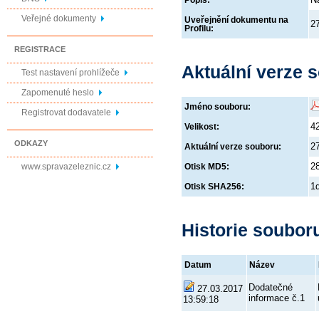
Popis:
Veřejné dokumenty
Uveřejnění dokumentu na
2
Profilu:
REGISTRACE
Aktuální verze 
Test nastavení prohlížeče
Zapomenuté heslo
Jméno souboru:
Registrovat dodavatele
4
Velikost:
ODKAZY
2
Aktuální verze souboru:
2
www.spravazeleznic.cz
Otisk MD5:
1
Otisk SHA256:
Historie soubor
Datum
Název
Dodatečné
27.03.2017
informace č.1
13:59:18