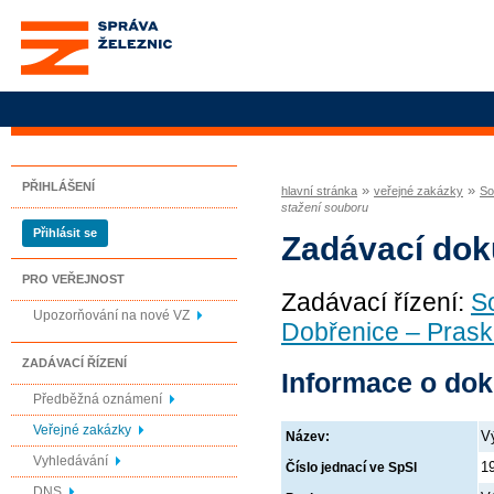
Správa železnic, státní
organizace
PŘIHLÁŠENÍ
»
»
hlavní stránka
veřejné zakázky
So
stažení souboru
Přihlásit se
Zadávací do
PRO VEŘEJNOST
Zadávací řízení:
S
Upozorňování na nové VZ
Dobřenice – Prask
ZADÁVACÍ ŘÍZENÍ
Informace o do
Předběžná oznámení
Veřejné zakázky
V
Název:
Vyhledávání
1
Číslo jednací ve SpSl
DNS