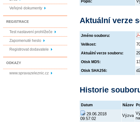
V
Popis:
Veřejné dokumenty
Aktuální verze 
REGISTRACE
Test nastavení prohlížeče
Jméno souboru:
Zapomenuté heslo
7
Velikost:
Registrovat dodavatele
2
Aktuální verze souboru:
1
Otisk MD5:
ODKAZY
d
Otisk SHA256:
www.spravazeleznic.cz
Historie soubor
Datum
Název
Po
Vý
29.06.2018
Výzva
na
09:57:02