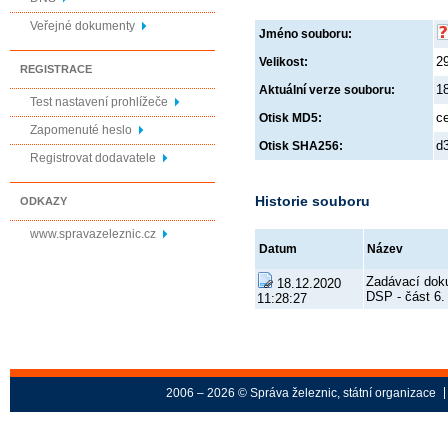
Veřejné dokumenty
Jméno souboru:
2
Velikost:
REGISTRACE
1
Aktuální verze souboru:
Test nastavení prohlížeče
c
Otisk MD5:
Zapomenuté heslo
d
Otisk SHA256:
Registrovat dodavatele
Historie souboru
ODKAZY
www.spravazeleznic.cz
Datum
Název
Zadávací dok
18.12.2020
DSP - část 6.
11:28:27
2006 – 2026 © Správa železnic, státní organizace