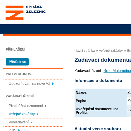
Správa železnic, státní
organizace
PŘIHLÁŠENÍ
»
»
hlavní stránka
veřejné zakázky
Br
Zadávací dokument
Přihlásit se
Zadávací řízení:
Brno-Maloměřic
PRO VEŘEJNOST
Informace o dokumentu
Upozorňování na nové VZ
Z
Název:
ZADÁVACÍ ŘÍZENÍ
Z
Popis:
Předběžná oznámení
Uveřejnění dokumentu na
2
Profilu:
Veřejné zakázky
Vyhledávání
Aktuální verze souboru
DNS